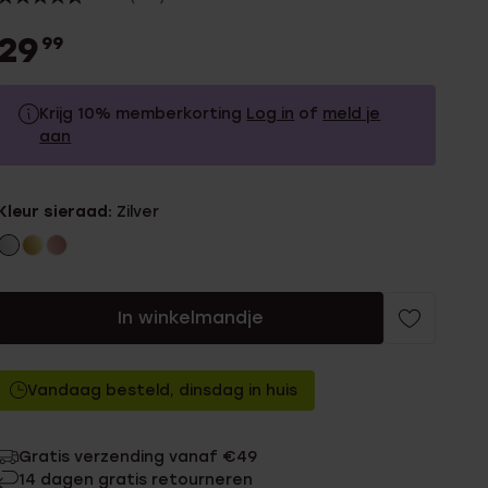
29
99
Krijg 10% memberkorting
Log in
of
meld je
aan
29.99
Zonder memberkorting
Kleur sieraad:
Zilver
26.99
Met memberkorting
In winkelmandje
Vandaag besteld, dinsdag in huis
Gratis verzending vanaf €49
14 dagen gratis retourneren