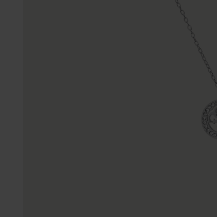
Gepersonaliseerde
Disney
juwelen
K3
Enkelbandjes
Accessoires