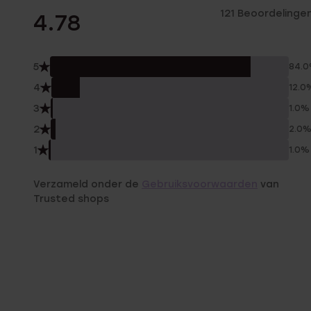
121 Beoordelinge
4.78
5
84.
4
12.0
3
1.0%
2
2.0
1
1.0%
Verzameld onder de
Gebruiksvoorwaarden
van
Trusted shops