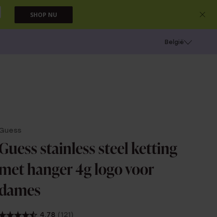
SHOP NU
e
Gaatjes schieten
België
Guess
Guess stainless steel ketting
met hanger 4g logo voor
dames
4.78
(121)