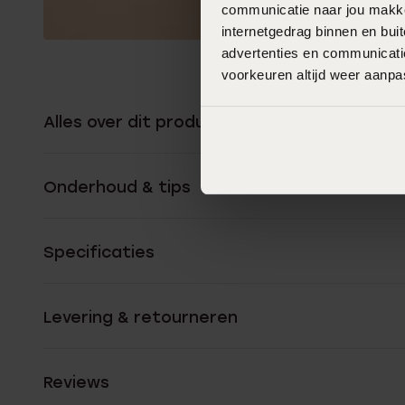
communicatie naar jou makkel
internetgedrag binnen en bu
advertenties en communicatie
voorkeuren altijd weer aanp
Alles over dit product
Onderhoud & tips
Specificaties
Levering & retourneren
Reviews