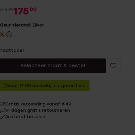
175
00
349.99
Kleur sieraad:
Zilver
Maattabel
Selecteer maat & bestel
Voor 17:00 besteld, morgen in huis
Gratis verzending vanaf €49
14 dagen gratis retourneren
Achteraf betalen