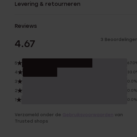
Levering & retourneren
Reviews
3 Beoordelinge
4.67
5
67.0
4
33.
3
0.0
2
0.0
1
0.0
Verzameld onder de
Gebruiksvoorwaarden
van
Trusted shops