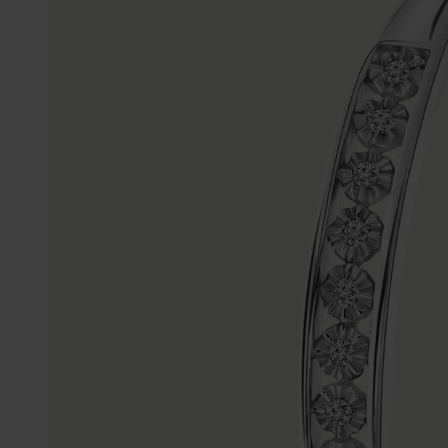
Gepersonaliseerde
Disney
juwelen
K3
Enkelbandjes
Accessoires