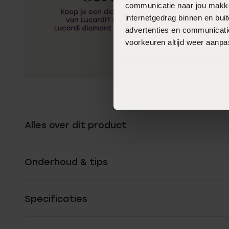
communicatie naar jou makkel
internetgedrag binnen en bu
advertenties en communicatie
voorkeuren altijd weer aanp
Alles over dit product
Onderhoud & tips
Specificaties