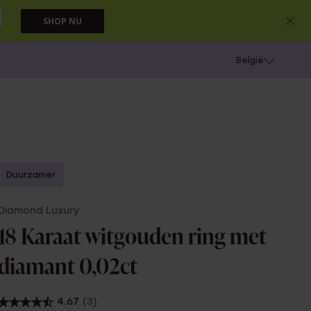
SHOP NU
e
Gaatjes schieten
België
Duurzamer
Diamond Luxury
18 Karaat witgouden ring met
diamant 0,02ct
4.67
(3)