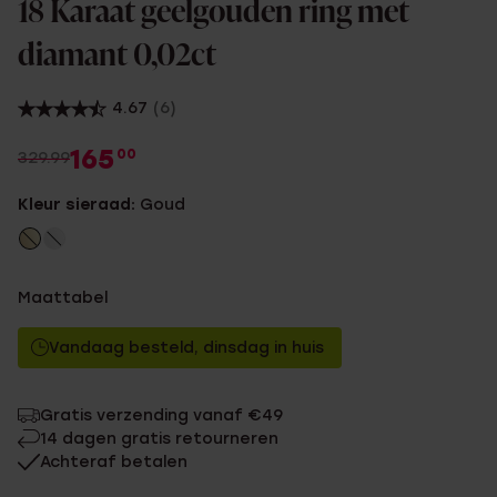
18 Karaat geelgouden ring met
diamant 0,02ct
4.67
(6)
165
00
329.99
Kleur sieraad:
Goud
Maattabel
Vandaag besteld, dinsdag in huis
Gratis verzending vanaf €49
14 dagen gratis retourneren
Achteraf betalen