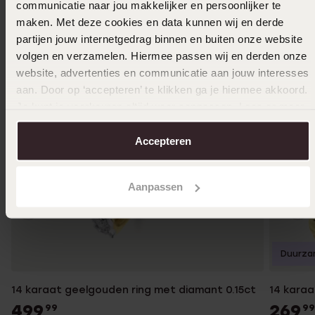
communicatie naar jou makkelijker en persoonlijker te
maken. Met deze cookies en data kunnen wij en derde
partijen jouw internetgedrag binnen en buiten onze website
volgen en verzamelen. Hiermee passen wij en derden onze
website, advertenties en communicatie aan jouw interesses
aan. Door op ‘accepteren’ te klikken ga je hiermee akkoord.
Je kunt je voorkeuren altijd weer aanpassen. Lees er meer
over in ons
cookiebeleid
.
Accepteren
Aanpassen
Duurza
14 karaat geelgouden ring met diamant 0.15ct
14 karaa
499
269
99
99