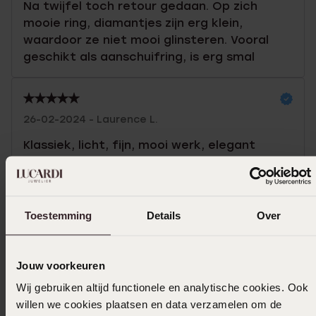
Na twijfel toch retour gedaan. Op zich
mooie ring, diamantjes zijn erg klein,
waardoor ze niet mooi glinsteren. Vooral
geschikt als aanschuifring, is erg smal
26-02-2024 - Laurence L.
Klassiek, licht, fijn, mooi werk, elegant
Toon meer
Toestemming
Details
Over
Selecteer maat & bestel
Jouw voorkeuren
Wij gebruiken altijd functionele en analytische cookies. Ook
Ook leuk voor jou
willen we cookies plaatsen en data verzamelen om de