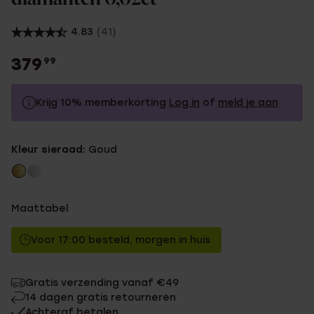
4.83
(41)
379
99
Krijg 10% memberkorting
Log in
of
meld je aan
379.99
Zonder memberkorting
Kleur sieraad:
Goud
341.99
Met memberkorting
Maattabel
Voor 17:00 besteld, morgen in huis
Gratis verzending vanaf €49
14 dagen gratis retourneren
Achteraf betalen