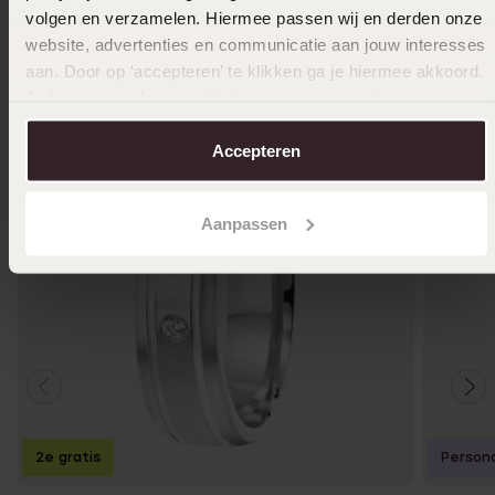
Ook leuk voor jou
volgen en verzamelen. Hiermee passen wij en derden onze
website, advertenties en communicatie aan jouw interesses
aan. Door op ‘accepteren’ te klikken ga je hiermee akkoord.
Je kunt je voorkeuren altijd weer aanpassen. Lees er meer
over in ons
cookiebeleid
.
Accepteren
Aanpassen
2e gratis
Persona