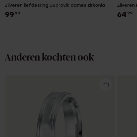
Zilveren liefdesring Dubrovik dames zirkonia
Zilveren
99
64
99
99
Anderen kochten ook