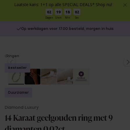
Laatste kans: 1+1 op alle SPECIAL DEALS* Shop nu!
02
19
18
01
Dagen
Uren
Min
Sec
Op werkdagen voor 17.00 besteld, morgen in huis
You
Ringen
are
Bestseller
here:
Duurzamer
Diamond Luxury
14 Karaat geelgouden ring met 9
diamanten 0,02ct