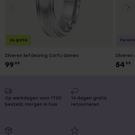
2e gratis
Persona
Zilveren liefdesring Corfu dames
Zilveren
99
54
99
99
Op werkdagen voor 17.00
14 dagen gratis
besteld, morgen in huis
retourneren