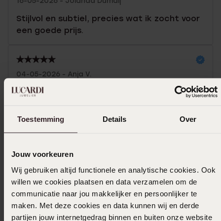
16-05-2026 - Jolanda Dumaij
Stijlvol en subtiel, precies wat ik zocht voor
een goede prijs.
04-05-2026 - Anja V.
Vind hem prachtig ik had ervoor
gespaard,en was nu in de aanbieding ik had
geluk. Ik draag hem alleen in het weekend
Toestemming
Details
Over
omdat ik er zuinig op ben.
Toon meer
Jouw voorkeuren
Wij gebruiken altijd functionele en analytische cookies. Ook
willen we cookies plaatsen en data verzamelen om de
communicatie naar jou makkelijker en persoonlijker te
Selecteer maat & bestel
maken. Met deze cookies en data kunnen wij en derde
partijen jouw internetgedrag binnen en buiten onze website