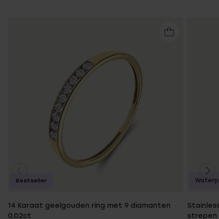
Waterp
Bestseller
14 Karaat geelgouden ring met 9 diamanten
Stainles
0,02ct
strepen