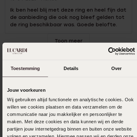
Ik ben heel blij met deze ring en heel fijn dat
de aanbieding die ook nog bleef gelden tot
de ring beschikbaar was. Goede belofte.
Toon meer
Toestemming
Details
Over
Selecteer maat & bestel
Ook leuk voor jou
Jouw voorkeuren
Wij gebruiken altijd functionele en analytische cookies. Ook
willen we cookies plaatsen en data verzamelen om de
communicatie naar jou makkelijker en persoonlijker te
maken. Met deze cookies en data kunnen wij en derde
partijen jouw internetgedrag binnen en buiten onze website
volgen en verzamelen. Hiermee passen wij en derden onze