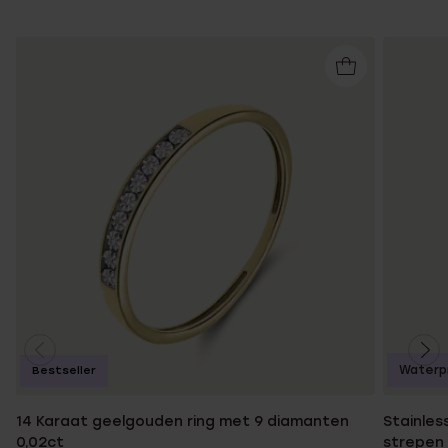
Waterp
Bestseller
14 Karaat geelgouden ring met 9 diamanten
Stainles
0,02ct
strepen