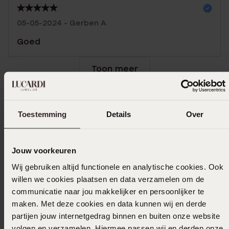
05-05-2024 - Gerben A.
Goed
Toon meer
Toestemming
Details
Over
Selecteer maat & bestel
Ook leuk voor jou
Jouw voorkeuren
Wij gebruiken altijd functionele en analytische cookies. Ook
willen we cookies plaatsen en data verzamelen om de
communicatie naar jou makkelijker en persoonlijker te
maken. Met deze cookies en data kunnen wij en derde
partijen jouw internetgedrag binnen en buiten onze website
volgen en verzamelen. Hiermee passen wij en derden onze