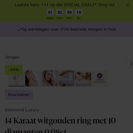
Laatste kans: 1+1 op alle SPECIAL DEALS* Shop nu!
01
02
59
19
Dagen
Uren
Min
Sec
Op werkdagen voor 17.00 besteld, morgen in huis
You
Ringen
are
-34%
here:
Duurzamer
Diamond Luxury
14 Karaat witgouden ring met 10
diamanten 0,08ct