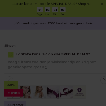
Laatste kans: 1+1 op alle SPECIAL DEALS* Shop nu!
01
02
23
59
Dagen
Uren
Min
Sec
Op werkdagen voor 17.00 besteld, morgen in huis
You
Ringen
are
Laatste kans: 1+1 op alle SPECIAL DEALS*
here:
Voeg 2 items toe aan je winkelmandje en krijg het
goedkoopste gratis.
*
-50%
1+1 gratis
Duurzamer