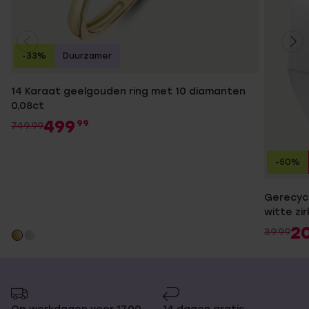
-33%
Duurzamer
14 Karaat geelgouden ring met 10 diamanten
0,08ct
499
99
749.99
-50%
Gerecycl
witte zi
2
39.99