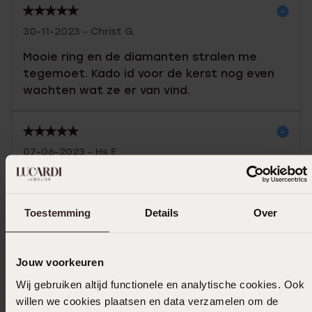
30-11-2023 - Christ G.
Mooie ring en de diamanten stralen me
tegemoet. Kado id voor de kerst nog even
wachten wat ze er van vind.
07-06-2023 - Hs E.
mooie smalle ring, fijntjes, staat geweldig
Toestemming
Details
Over
Selecteer maat & bestel
Jouw voorkeuren
Wij gebruiken altijd functionele en analytische cookies. Ook
Ook leuk voor jou
willen we cookies plaatsen en data verzamelen om de