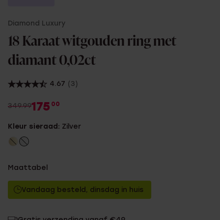
Diamond Luxury
18 Karaat witgouden ring met
diamant 0,02ct
4.67
(3)
175
00
349.99
Kleur sieraad:
Zilver
Maattabel
Vandaag besteld, dinsdag in huis
Gratis verzending vanaf €49