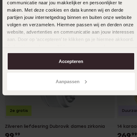
communicatie naar jou makkelijker en persoonlijker te
maken. Met deze cookies en data kunnen wij en derde
partijen jouw internetgedrag binnen en buiten onze website
volgen en verzamelen. Hiermee passen wij en derden onze
website, advertenties en communicatie aan jouw interesses
aan. Door op ‘accepteren’ te klikken ga je hiermee akkoord.
Je kunt je voorkeuren altijd weer aanpassen. Lees er meer
over in ons
cookiebeleid
.
Accepteren
Aanpassen
2e gratis
Duurza
Zilveren liefdesring Dubrovik dames zirkonia
14 karaa
99
269
99
99