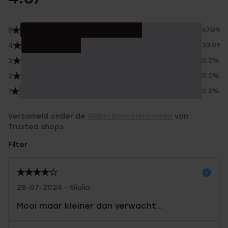
5
67.0%
4
33.0%
3
0.0%
2
0.0%
1
0.0%
Verzameld onder de
Gebruiksvoorwaarden
van
Trusted shops
Filter
28-07-2024 - Giulia
Mooi maar kleiner dan verwacht...