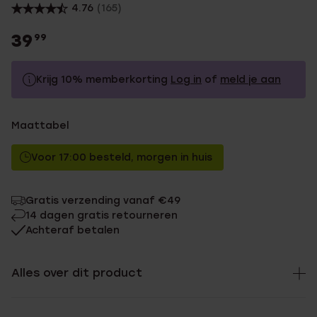
4.76
(165)
39
99
Krijg 10% memberkorting
Log in
of
meld je aan
39.99
Zonder memberkorting
Maattabel
35.99
Met memberkorting
Voor 17:00 besteld, morgen in huis
Gratis verzending vanaf €49
14 dagen gratis retourneren
Achteraf betalen
Alles over dit product