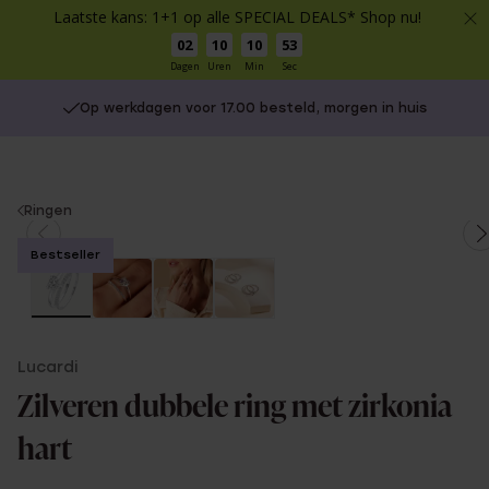
Laatste kans: 1+1 op alle SPECIAL DEALS* Shop nu!
02
10
10
52
Dagen
Uren
Min
Sec
Op werkdagen voor 17.00 besteld, morgen in huis
You
Ringen
are
Bestseller
here:
Lucardi
Zilveren dubbele ring met zirkonia
hart