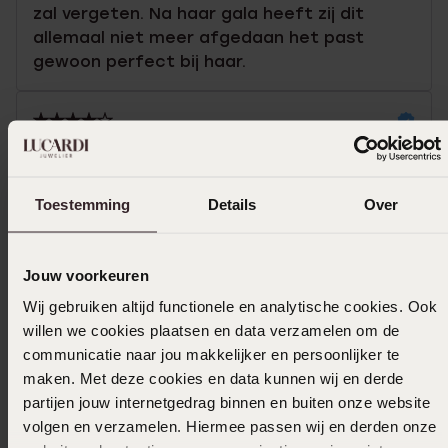
zal vergeten. Na haar gala heeft zij dit
allemaal niet meer afgedaan het past
gewoon perfect bij haar.
11-06-2026 - Delilah Z.
hij is prima maar zit wat los ene maat te
Toestemming
Details
Over
klein deze net iets te groot werd
geadviseerd met een ring verbreder maar
dat werkt na mijn mening niet met 2 ringen
Jouw voorkeuren
Wij gebruiken altijd functionele en analytische cookies. Ook
Toon meer
willen we cookies plaatsen en data verzamelen om de
communicatie naar jou makkelijker en persoonlijker te
maken. Met deze cookies en data kunnen wij en derde
partijen jouw internetgedrag binnen en buiten onze website
Selecteer maat & bestel
volgen en verzamelen. Hiermee passen wij en derden onze