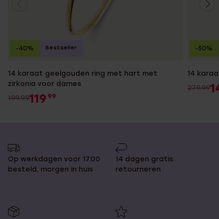
Bestseller
-40%
-50%
14 karaat geelgouden ring met hart met
14 karaa
zirkonia voor dames
1
279.99
119
99
199.99
Op werkdagen voor 17.00
14 dagen gratis
besteld, morgen in huis
retourneren