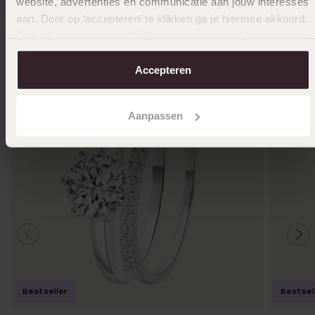
website, advertenties en communicatie aan jouw interesses
Ook leuk voor jou
aan. Door op ‘accepteren’ te klikken ga je hiermee akkoord.
Je kunt je voorkeuren altijd weer aanpassen. Lees er meer
over in ons
cookiebeleid
.
Accepteren
Aanpassen
Bestseller
Bestsel