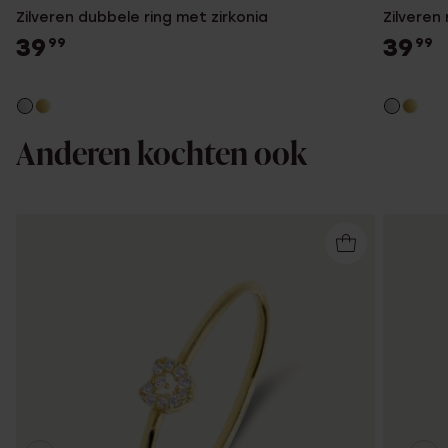
Zilveren dubbele ring met zirkonia
Zilveren 
39
39
99
99
Anderen kochten ook