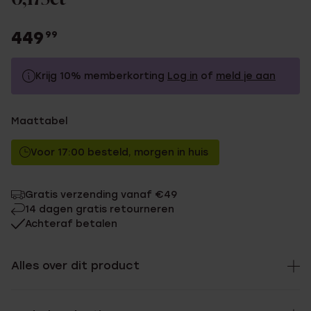
449
99
Krijg 10% memberkorting
Log in
of
meld je aan
449.99
Zonder memberkorting
Maattabel
404.99
Met memberkorting
Voor 17:00 besteld, morgen in huis
Gratis verzending vanaf €49
14 dagen gratis retourneren
Achteraf betalen
Alles over dit product