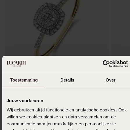
-24%
Toestemming
Details
Over
14 Karaat gouden ring diamant 0,10ct
14 Karaa
599
3
99
499.99
Jouw voorkeuren
Wij gebruiken altijd functionele en analytische cookies. Ook
willen we cookies plaatsen en data verzamelen om de
communicatie naar jou makkelijker en persoonlijker te