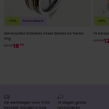
-70%
Personaliseer
-35%
Gerecycled stainless steel dames en heren
14 karaa
ring
1
199.99
18
00
59.99
Op werkdagen voor 17.00
14 dagen gratis
besteld, morgen in huis
retourneren