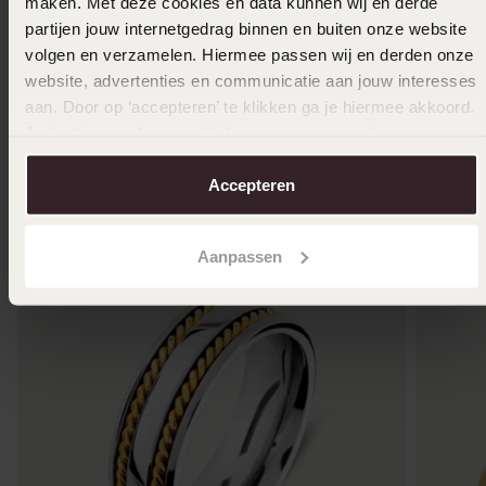
maken. Met deze cookies en data kunnen wij en derde
partijen jouw internetgedrag binnen en buiten onze website
volgen en verzamelen. Hiermee passen wij en derden onze
website, advertenties en communicatie aan jouw interesses
aan. Door op ‘accepteren’ te klikken ga je hiermee akkoord.
Je kunt je voorkeuren altijd weer aanpassen. Lees er meer
Anderen kochten ook
over in ons
cookiebeleid
.
Accepteren
Aanpassen