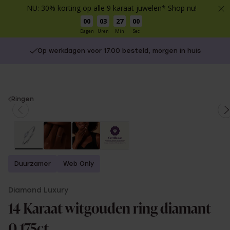
NU: 30% korting op alle 9 karaat juwelen* Shop nu!
00
03
27
00
Dagen
Uren
Min
Sec
Op werkdagen voor 17.00 besteld, morgen in huis
You
Ringen
are
here:
Duurzamer
Web Only
Diamond Luxury
14 Karaat witgouden ring diamant
0,175ct