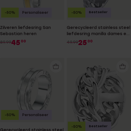
Bestseller
-50%
Personaliseer
-50%
Zilveren liefdesring San
Gerecycleerd stainless steel
Sebastian heren
liefdesring manilla dames en
heren
45
25
00
00
89.99
49.99
-50%
Personaliseer
Bestseller
-50%
Gerecycleerd stainless steel