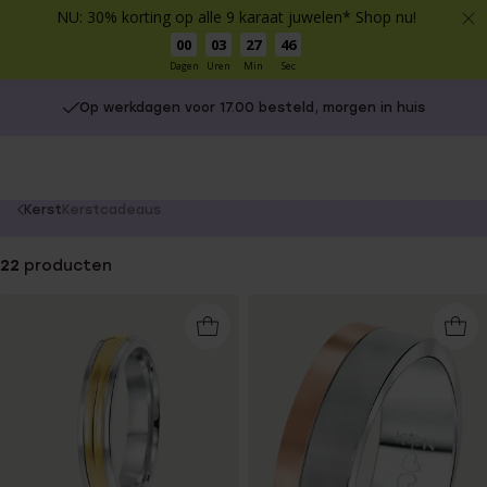
NU: 30% korting op alle 9 karaat juwelen* Shop nu!
00
03
27
46
Dagen
Uren
Min
Sec
Op werkdagen voor 17.00 besteld, morgen in huis
You
Kerst
Kerstcadeaus
are
here:
22
producten