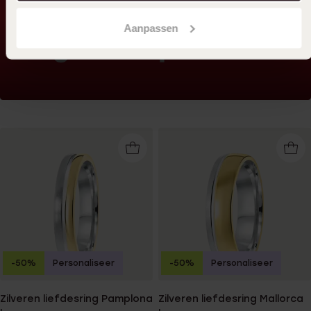
Aanpassen
-50%
Personaliseer
-50%
Personaliseer
Zilveren liefdesring Pamplona
Zilveren liefdesring Mallorca