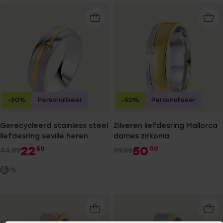
-50%
Personaliseer
-50%
Personaliseer
Gerecycleerd stainless steel
Zilveren liefdesring Mallorca
liefdesring seville heren
dames zirkonia
22
50
50
00
44.99
99.99