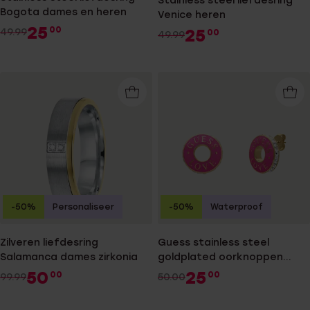
Stainless steel liefdesring
Bogota dames en heren
Venice heren
25
00
25
49.99
00
49.99
-50%
Personaliseer
-50%
Waterproof
Zilveren liefdesring
Guess stainless steel
Salamanca dames zirkonia
goldplated oorknoppen
LOVE GUESS
50
25
00
00
99.99
50.00