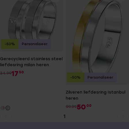
-50%
Personaliseer
Gerecycleerd stainless steel
liefdesring milan heren
17
50
34.99
-50%
Personaliseer
Zilveren liefdesring Istanbul
heren
50
00
99.99
1
Huidige
Ga
pagina
naar