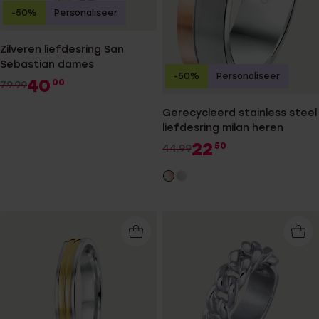
-50%
Personaliseer
Zilveren liefdesring San
Sebastian dames
-50%
Personaliseer
40
00
79.99
Gerecycleerd stainless steel
liefdesring milan heren
22
50
44.99