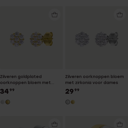
Zilveren goldplated
Zilveren oorknoppen bloem
oorknoppen bloem met
met zirkonia voor dames
zirkonia voor dames
34
29
99
99