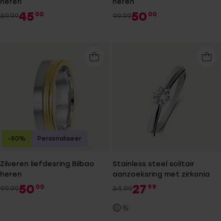
heren
heren
45
50
00
00
89.99
99.99
-50%
Personaliseer
Zilveren liefdesring Bilbao
Stainless steel solitair
heren
aanzoeksring met zirkonia
50
27
00
99
99.99
34.99