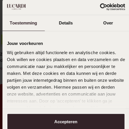
Toestemming
Details
Over
-50%
Personaliseer
-50%
Personaliseer
Jouw voorkeuren
Wij gebruiken altijd functionele en analytische cookies.
Zilveren liefdesring Bilbao
Zilveren liefdesring
Ook willen we cookies plaatsen en data verzamelen om de
dames zirkonia
Salamanca heren
communicatie naar jou makkelijker en persoonlijker te
50
50
00
00
99.99
99.99
maken. Met deze cookies en data kunnen wij en derde
partijen jouw internetgedrag binnen en buiten onze website
volgen en verzamelen. Hiermee passen wij en derden
onze website, advertenties en communicatie aan jouw
Shop nu
interesses aan. Door op ‘accepteren’ te klikken ga je
hiermee akkoord. Je kunt je voorkeuren altijd weer
aanpassen. Lees er meer over in ons
cookiebeleid
.
Accepteren