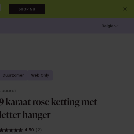
SHOP NU
e
Gaatjes schieten
België
Duurzamer
Web Only
Lucardi
9 karaat rose ketting met
letter hanger
4.50
(2)