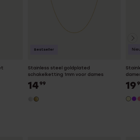
Nie
Bestseller
et
Stainless steel goldplated
Stainl
schakelketting 1mm voor dames
dame
14
19
99
9