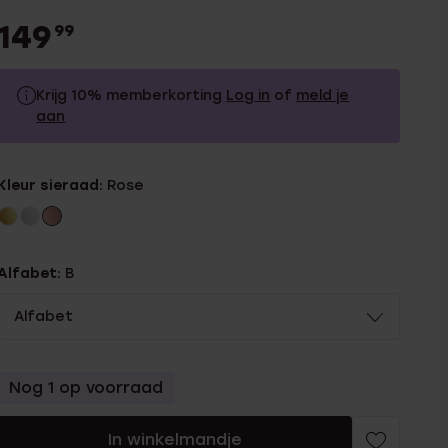
149
99
Krijg 10% memberkorting
Log in
of
meld je
aan
149.99
Zonder memberkorting
Kleur sieraad:
Rose
134.99
Met memberkorting
Alfabet:
B
Alfabet
Nog 1 op voorraad
In winkelmandje