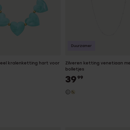
Duurzamer
teel kralenketting hart voor
Zilveren ketting venetiaan m
bolletjes
39
99