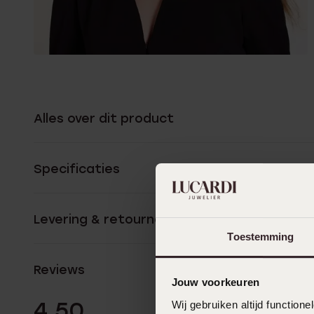
Alles over dit product
Specificaties
Levering & retourneren
Toestemming
Reviews
Jouw voorkeuren
2 Beoordelinge
4.50
Wij gebruiken altijd functio