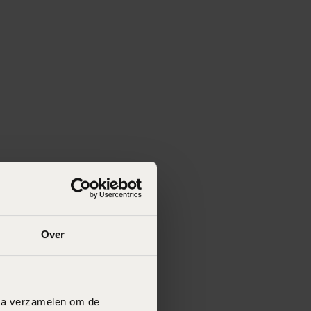
Over
data verzamelen om de