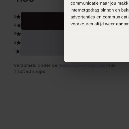
communicatie naar jou makkel
internetgedrag binnen en bu
5
advertenties en communicatie
50.
voorkeuren altijd weer aanp
4
50.
3
0.0
2
0.0
1
0.0
Verzameld onder de
Gebruiksvoorwaarden
van
Trusted shops