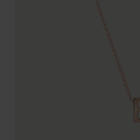
Gepersonaliseerde
Disney
juwelen
K3
Enkelbandjes
Accessoires