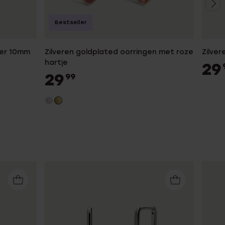
Bestseller
der 10mm
Zilveren goldplated oorringen met roze
Zilver
hartje
29
29
99