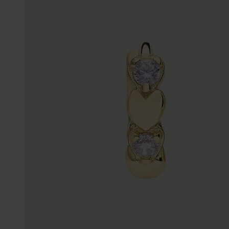
Gepersonaliseerde
Disney
juwelen
K3
Enkelbandjes
Accessoires