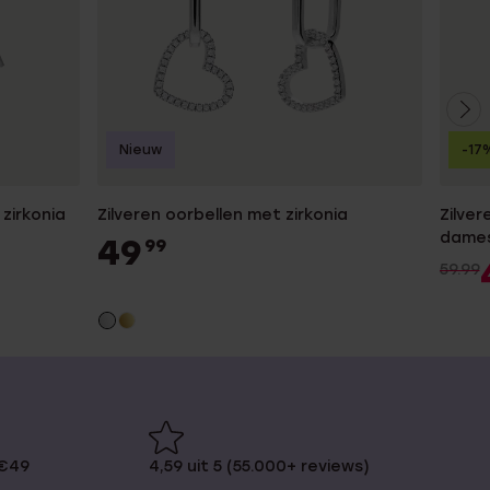
Nieuw
-17
zirkonia
Zilveren oorbellen met zirkonia
Zilve
dame
49
99
59.99
 €49
4,59 uit 5 (55.000+ reviews)