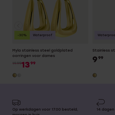
-30%
Waterproof
Waterpro
Myla stainless steel goldplated
Stainless s
oorringen voor dames
9
99
13
99
19.99
Op werkdagen voor 17.00 besteld,
14 dagen 
morgen in huis