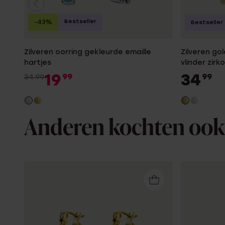
Bestseller
-43%
Bestseller
Zilveren oorring gekleurde emaille
Zilveren go
hartjes
vlinder zirk
19
34
99
99
34.99
Anderen kochten ook