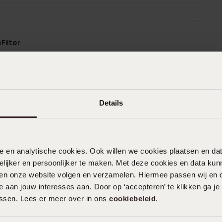
n
Filter
0%
24-06-2026 - Joke
%
Details
%
%
01-06-2026 - Sandra
%
nele en analytische cookies. Ook willen we cookies plaatsen en 
Het product is geweldig ik draag mij
ijker en persoonlijker te maken. Met deze cookies en data kunn
oorbellen dag en nacht
iten onze website volgen en verzamelen. Hiermee passen wij en 
 aan jouw interesses aan. Door op ‘accepteren’ te klikken ga je
assen. Lees er meer over in ons
cookiebeleid
.
27-05-2026 - Rm O.