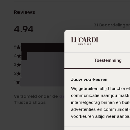
Reviews
31 Beoordelinge
4.94
5
94.
4
6.0
Toestemming
3
0.0
2
0.0
Jouw voorkeuren
1
0.0
Wij gebruiken altijd functio
communicatie naar jou makkel
Verzameld onder de
Gebruiksvoorwaarden
van
internetgedrag binnen en bu
Trusted shops
advertenties en communicatie
voorkeuren altijd weer aanp