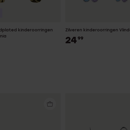
ldplated kinderoorringen
Zilveren kinderoorringen Vlin
onia
24
99