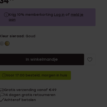
34
Krijg 10% memberkorting
Log in
of
meld je
aan
34.99
Zonder memberkorting
Kleur sieraad:
Goud
31.49
Met memberkorting
In winkelmandje
Voor 17:00 besteld, morgen in huis
Gratis verzending vanaf €49
14 dagen gratis retourneren
Achteraf betalen