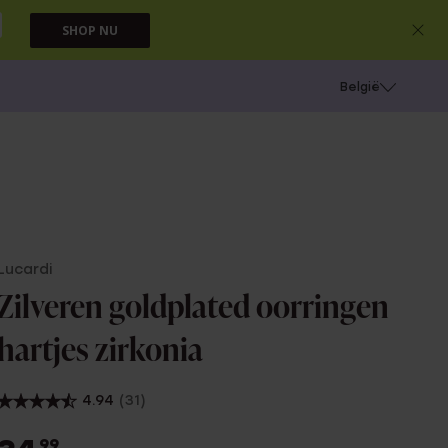
SHOP NU
e
Gaatjes schieten
België
Lucardi
Zilveren goldplated oorringen
hartjes zirkonia
4.94
(31)
99