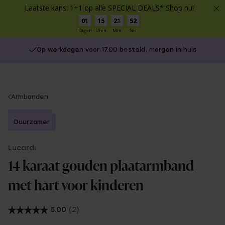
Laatste kans: 1+1 op alle SPECIAL DEALS* Shop nu!
01
15
21
51
Dagen
Uren
Min
Sec
Op werkdagen voor 17.00 besteld, morgen in huis
You
Armbanden
are
Bestseller
here:
Duurzamer
Lucardi
14 karaat gouden plaatarmband
met hart voor kinderen
5.00
(2)