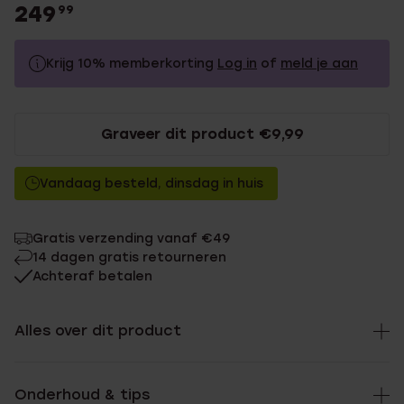
249
99
Krijg 10% memberkorting
Log in
of
meld je aan
249.99
Zonder memberkorting
Graveer dit product €9,99
224.99
Met memberkorting
Vandaag besteld, dinsdag in huis
Gratis verzending vanaf €49
14 dagen gratis retourneren
Achteraf betalen
Alles over dit product
Onderhoud & tips