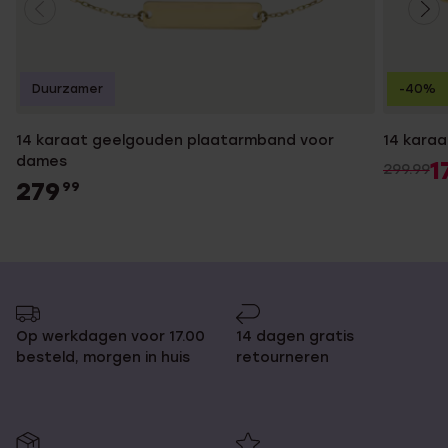
Duurzamer
-40%
14 karaat geelgouden plaatarmband voor
14 karaa
dames
1
299.99
279
99
Op werkdagen voor 17.00
14 dagen gratis
besteld, morgen in huis
retourneren