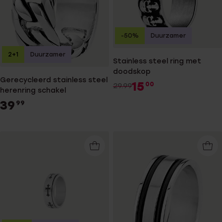
-50%
Duurzamer
2+1
Duurzamer
Stainless steel ring met
doodskop
Gerecycleerd stainless steel
15
00
29.99
herenring schakel
39
99