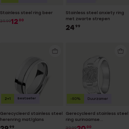
Stainless steel ring beer
Stainless steel anxiety ring
met zwarte strepen
12
00
39.99
24
99
Bestseller
2+1
-50%
Duurzamer
Gerecycleerd stainless steel
Gerecycleerd stainless steel
herenring mat/glans
ring surinaamse
mattenklopper
29
20
99
00
39.99