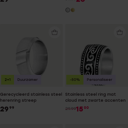
2+1
Duurzamer
-50%
Personaliseer
Gerecycleerd stainless steel
Stainless steel ring mat
herenring streep
cloud met zwarte accenten
29
15
99
00
29.99