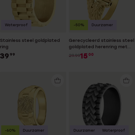
Waterproof
-50%
Duurzamer
Stainless steel goldplated
Gerecycleerd stainless steel
ring
goldplated herenring met
leeuwenkop
39
15
99
00
29.99
-60%
Duurzamer
Duurzamer
Waterproof