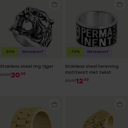
-50%
Waterproof
-70%
Waterproof
Stainless steel ring tijger
Stainless steel herenring
mat/zwart met tekst
20
00
39.99
12
00
39.99