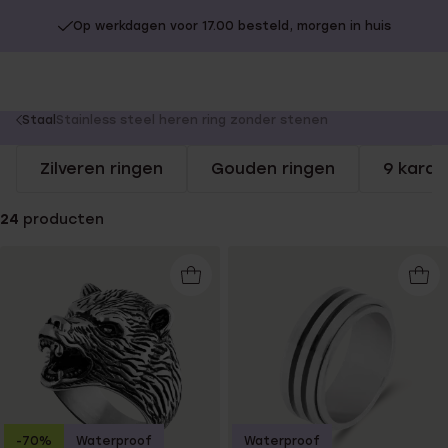
Op werkdagen voor 17.00 besteld, morgen in huis
You
Staal
Stainless steel heren ring zonder stenen
are
Zilveren ringen
Gouden ringen
9 karaa
here:
24
producten
-70%
Waterproof
Waterproof