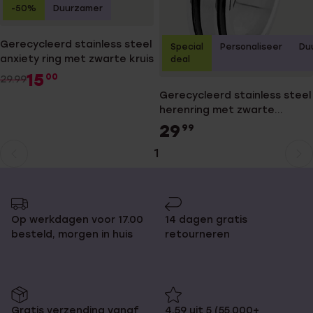
-50%
Duurzamer
Gerecycleerd stainless steel
Special
Personaliseer
Du
anxiety ring met zwarte kruis
deal
15
00
29.99
Gerecycleerd stainless steel
herenring met zwarte
accenten
29
99
1
Huidige
Ga
pagina
naar
pagina
Op werkdagen voor 17.00
14 dagen gratis
besteld, morgen in huis
retourneren
Gratis verzending vanaf
4,59 uit 5 (55.000+