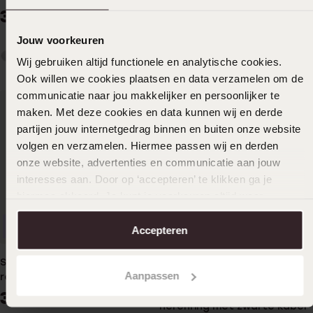
39
99
Gerecycleerd stainless steel
herenring met zwarte band
Jouw voorkeuren
29
99
Wij gebruiken altijd functionele en analytische cookies.
Ook willen we cookies plaatsen en data verzamelen om de
communicatie naar jou makkelijker en persoonlijker te
maken. Met deze cookies en data kunnen wij en derde
partijen jouw internetgedrag binnen en buiten onze website
volgen en verzamelen. Hiermee passen wij en derden
onze website, advertenties en communicatie aan jouw
interesses aan. Door op ‘accepteren’ te klikken ga je
hiermee akkoord. Je kunt je voorkeuren altijd weer
aanpassen. Lees er meer over in ons
cookiebeleid
.
Personaliseer
Accepteren
Personaliseer
Duurzamer
Stainless steel ring mat
Aanpassen
reptiel met zwarte
accenten
Gerecycleerd stainless steel
39
99
herenring met zwarte kabel