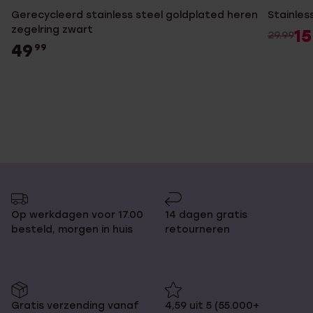
Gerecycleerd stainless steel goldplated heren
Stainles
zegelring zwart
15
29.99
49
99
Op werkdagen voor 17.00
14 dagen gratis
besteld, morgen in huis
retourneren
Gratis verzending vanaf
4,59 uit 5 (55.000+