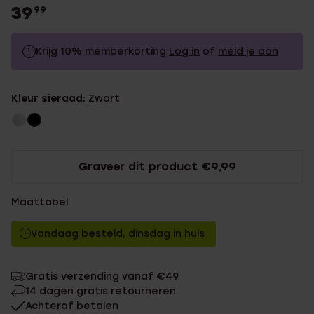
39
99
Krijg 10% memberkorting
Log in
of
meld je aan
39.99
Zonder memberkorting
Kleur sieraad:
Zwart
35.99
Met memberkorting
Graveer dit product €9,99
Maattabel
Vandaag besteld, dinsdag in huis
Gratis verzending vanaf €49
14 dagen gratis retourneren
Achteraf betalen