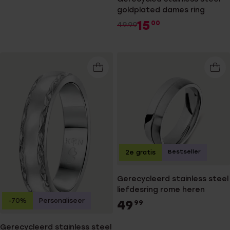
goldplated dames ring
15
00
49.99
Bestseller
2e gratis
Gerecycleerd stainless steel
liefdesring rome heren
-70%
Personaliseer
49
99
Gerecycleerd stainless steel