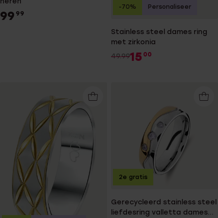
heren
-70%
Personaliseer
99
99
Stainless steel dames ring
met zirkonia
15
00
49.99
2e gratis
Gerecycleerd stainless steel
liefdesring valletta dames