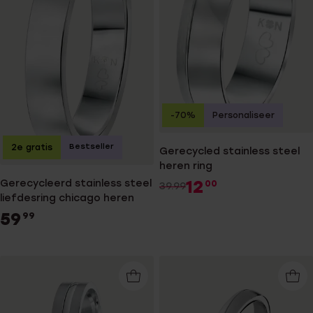
-70%
Personaliseer
Bestseller
2e gratis
Gerecycled stainless steel
heren ring
12
Gerecycleerd stainless steel
00
39.99
liefdesring chicago heren
59
99