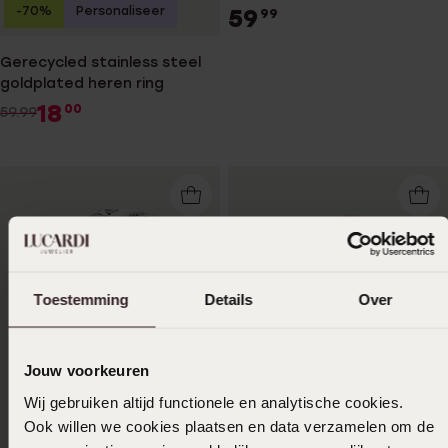
zirkonia
-70%
Personaliseer
59
99
Gerecycled stainless steel
goldplated heren ring
18
00
59.99
Toestemming
Details
Over
Bestseller
2e gratis
Jouw voorkeuren
Wij gebruiken altijd functionele en analytische cookies.
Stainless steel goldplated
Ook willen we cookies plaatsen en data verzamelen om de
dames ring met zirkonia