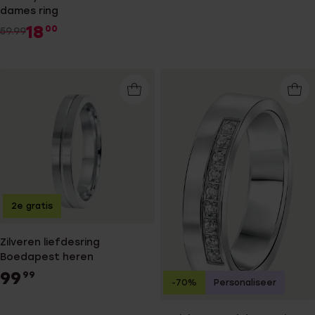
dames ring
18
00
59.99
2e gratis
Zilveren liefdesring
Boedapest heren
99
99
-70%
Personaliseer