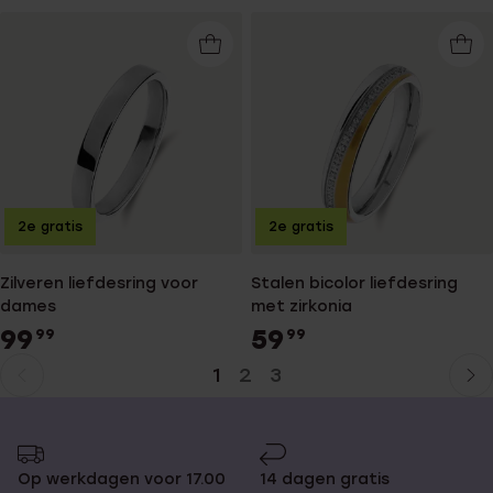
2e gratis
2e gratis
Zilveren liefdesring voor
Stalen bicolor liefdesring
dames
met zirkonia
99
59
99
99
1
2
3
Huidige
Ga
pagina
naar
pagina
Op werkdagen voor 17.00
14 dagen gratis