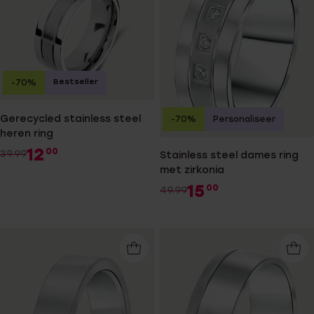
Bestseller
-70%
Gerecycled stainless steel
-70%
Personaliseer
heren ring
12
00
39.99
Stainless steel dames ring
met zirkonia
15
00
49.99