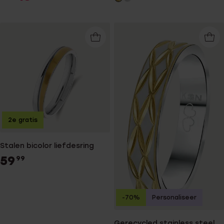
2e gratis
Stalen bicolor liefdesring
59
99
-70%
Personaliseer
Gerecycled stainless steel