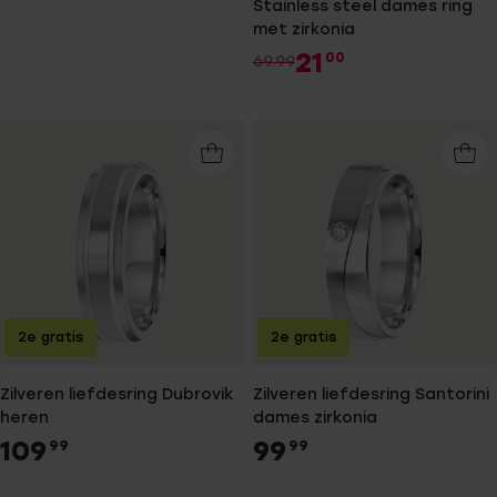
Stainless steel dames ring
met zirkonia
21
00
69.99
2e gratis
2e gratis
Zilveren liefdesring Dubrovik
Zilveren liefdesring Santorini
heren
dames zirkonia
109
99
99
99