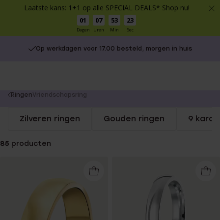
Laatste kans: 1+1 op alle SPECIAL DEALS* Shop nu!
01
07
53
23
Dagen
Uren
Min
Sec
Op werkdagen voor 17.00 besteld, morgen in huis
Gratis verzending vanaf €49
You
Ringen
Vriendschapsring
are
Zilveren ringen
Gouden ringen
9 karaa
here:
85
producten