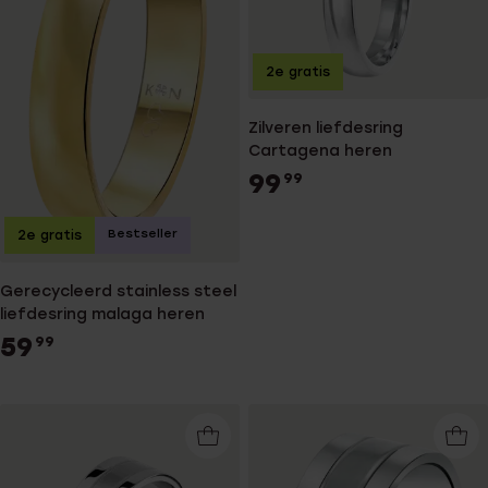
2e gratis
Zilveren liefdesring
Cartagena heren
99
99
Bestseller
2e gratis
Gerecycleerd stainless steel
liefdesring malaga heren
59
99