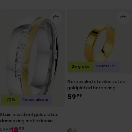
Bestseller
2e gratis
Gerecycled stainless steel
goldplated heren ring
59
99
-70%
Personaliseer
Stainless steel goldplated
dames ring met zirkonia
18
00
59.99