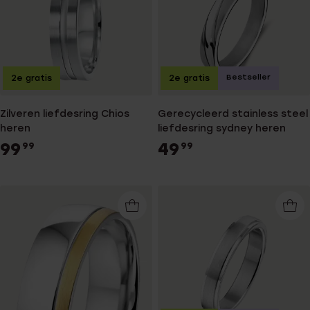
Bestseller
2e gratis
2e gratis
Zilveren liefdesring Chios
Gerecycleerd stainless steel
heren
liefdesring sydney heren
99
49
99
99