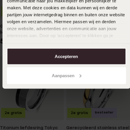
communicatie naar jou makkelijker en persoonlijker te
59
99
maken. Met deze cookies en data kunnen wij en derde
2e gratis
partijen jouw internetgedrag binnen en buiten onze website
volgen en verzamelen. Hiermee passen wij en derden
Gerecycleerd stainless steel
onze website, advertenties en communicatie aan jouw
liefdesring chicago dames
interesses aan. Door op ‘accepteren’ te klikken ga je
zirkonia
59
99
hiermee akkoord. Je kunt je voorkeuren altijd weer
aanpassen. Lees er meer over in ons
cookiebeleid
.
Accepteren
Aanpassen
Bestseller
2e gratis
2e gratis
Titanium liefdesring Tokyo
Gerecycleerd stainless steel