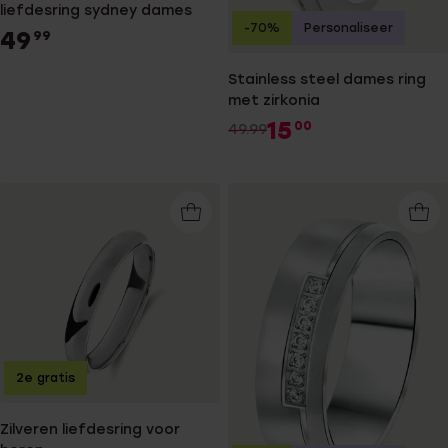
liefdesring sydney dames
-70%
Personaliseer
49
99
Stainless steel dames ring
met zirkonia
15
00
49.99
2e gratis
Zilveren liefdesring voor