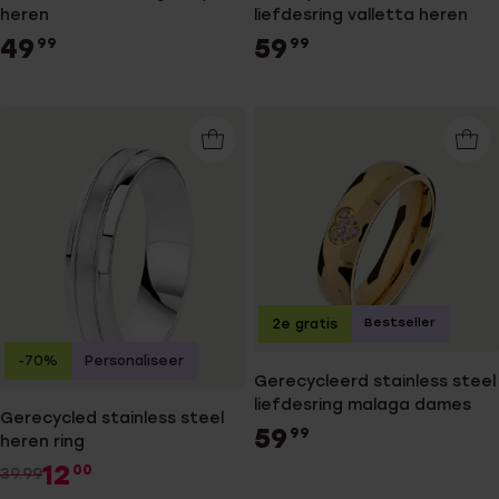
heren
liefdesring valletta heren
49
59
99
99
Bestseller
2e gratis
-70%
Personaliseer
Gerecycleerd stainless steel
liefdesring malaga dames
Gerecycled stainless steel
59
99
heren ring
12
00
39.99