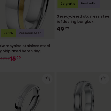
Bestseller
2e gratis
Gerecycleerd stainless steel
liefdesring bangkok
dames&heren
49
99
-70%
Personaliseer
Gerecycled stainless steel
goldplated heren ring
15
00
49.99