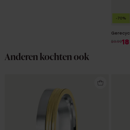
-70%
Gerecycl
18
59.99
Anderen kochten ook