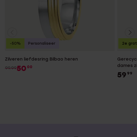
-50%
Personaliseer
2e grat
Zilveren liefdesring Bilbao heren
Gerecycl
dames zi
50
00
99.99
59
99