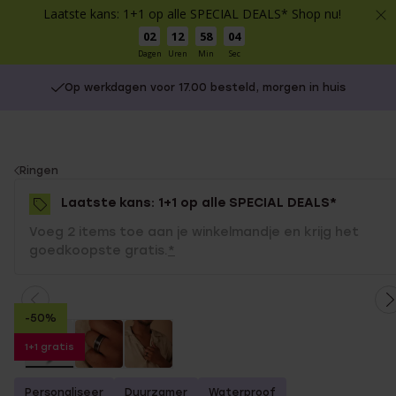
Laatste kans: 1+1 op alle SPECIAL DEALS* Shop nu!
02
12
58
03
Dagen
Uren
Min
Sec
Op werkdagen voor 17.00 besteld, morgen in huis
You
Ringen
are
Laatste kans: 1+1 op alle SPECIAL DEALS*
here:
Voeg 2 items toe aan je winkelmandje en krijg het
goedkoopste gratis.
*
-50%
1+1 gratis
Personaliseer
Duurzamer
Waterproof