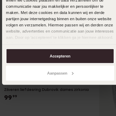
communicatie naar jou makkelijker en persoonlijker te
maken. Met deze cookies en data kunnen wij en derde
partijen jouw internetgedrag binnen en buiten onze website
volgen en verzamelen. Hiermee passen wij en derden onze
website, advertenties en communicatie aan jouw interesses
aan. Door op ‘accepteren’ te klikken ga je hiermee akkoord.
Je kunt je voorkeuren altijd weer aanpassen. Lees er meer
over in ons
cookiebeleid
.
Accepteren
Aanpassen
2e gratis
Zilveren liefdesring Dubrovik dames zirkonia
99
99