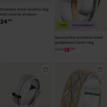
Stainless steel anxiety ring
met zwarte strepen
24
99
-70%
Personaliseer
Gerecycled stainless steel
goldplated heren ring
15
00
49.99