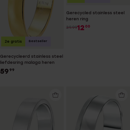
Gerecycled stainless steel
heren ring
12
00
39.99
Bestseller
2e gratis
Gerecycleerd stainless steel
liefdesring malaga heren
59
99