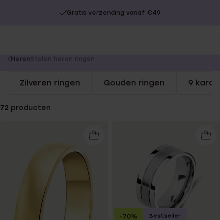
Gratis verzending vanaf €49
You
Heren
Stalen heren ringen
are
Zilveren ringen
Gouden ringen
9 karaa
here:
72
producten
Bestseller
-70%