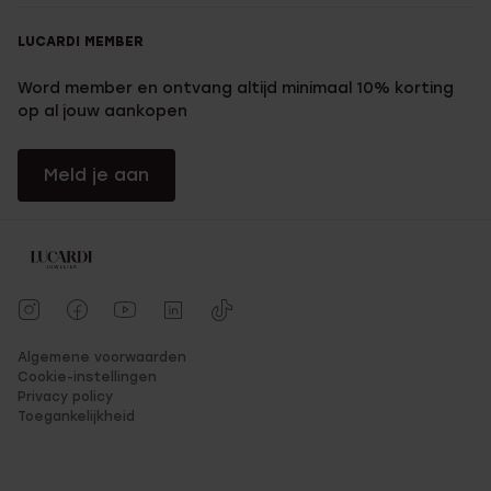
LUCARDI MEMBER
Time to order! Bij Lucardi gaat bestellen supermakkelijk en snel.
Betalen kun je op verschillende manieren doen, denk
bijvoorbeeld aan Mister Cash, VISA, MasterCard, Afterpay,
Word member en ontvang altijd minimaal 10% korting
Paypal.
op al jouw aankopen
Meld je aan
Algemene voorwaarden
Cookie-instellingen
Privacy policy
Toegankelijkheid