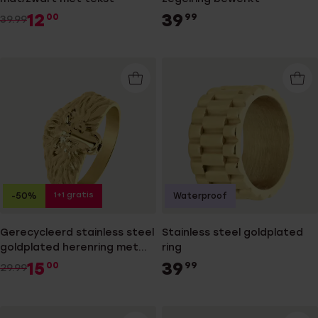
12
39
00
99
39.99
1+1 gratis
-50%
Waterproof
Gerecycleerd stainless steel
Stainless steel goldplated
goldplated herenring met
ring
leeuwenkop
15
39
00
99
29.99