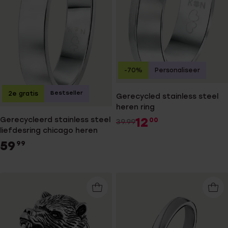
-70%
Personaliseer
Bestseller
2e gratis
Gerecycled stainless steel
heren ring
12
Gerecycleerd stainless steel
00
39.99
liefdesring chicago heren
59
99