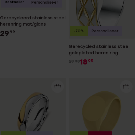
Bestseller
Personaliseer
Gerecycleerd stainless steel
herenring mat/glans
-70%
Personaliseer
29
99
Gerecycled stainless steel
goldplated heren ring
18
00
59.99