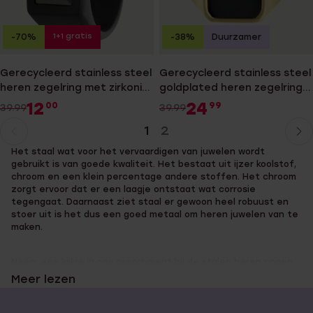
1+1 gratis
-70%
-38%
Duurzamer
Gerecycleerd stainless steel
Gerecycleerd stainless steel
heren zegelring met zirkonia
goldplated heren zegelring
zwart
met black agate
12
24
00
99
39.99
39.99
1
2
Huidige
Ga
Het staal wat voor het vervaardigen van juwelen wordt
pagina
naar
gebruikt is van goede kwaliteit. Het bestaat uit ijzer koolstof,
pagina
chroom en een klein percentage andere stoffen. Het chroom
zorgt ervoor dat er een laagje ontstaat wat corrosie
tegengaat. Daarnaast ziet staal er gewoon heel robuust en
stoer uit is het dus een goed metaal om heren juwelen van te
maken.
Neem een kijkje in ons assortiment bij de stalen heren ringen,
maar let op: wel de goede maat kiezen, want staal is zo sterk
Meer lezen
dat het niet om te smeden is naar een nieuwe maat! Weet je
niet wat je ringmaat is? Dan kun je kijken op Lucardi.nl, we
hebben handige tips op de website staan om hier makkelijk