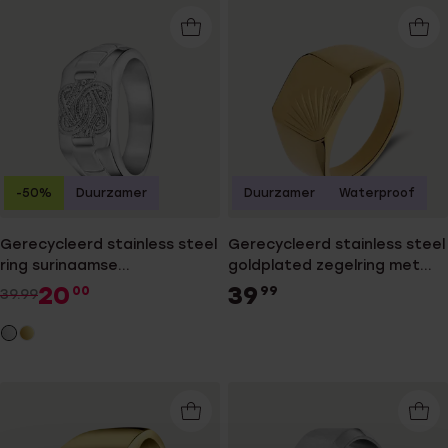
-50%
Duurzamer
Duurzamer
Waterproof
Gerecycleerd stainless steel
Gerecycleerd stainless steel
ring surinaamse
goldplated zegelring met
mattenklopper
bewerking
20
39
00
99
39.99