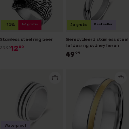
1+1 gratis
Bestseller
-70%
2e gratis
Stainless steel ring beer
Gerecycleerd stainless steel
liefdesring sydney heren
12
00
39.99
49
99
Waterproof