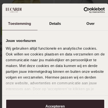
Toestemming
Details
Over
-50%
Duurzamer
Duurzamer
Waterproof
Jouw voorkeuren
Gerecycleerd stainless steel
Gerecycleerd stainless steel
Wij gebruiken altijd functionele en analytische cookies.
goldplated ring surinaamse
herenring streep
mattenklopper
Ook willen we cookies plaatsen en data verzamelen om de
25
29
00
99
49.99
communicatie naar jou makkelijker en persoonlijker te
maken. Met deze cookies en data kunnen wij en derde
partijen jouw internetgedrag binnen en buiten onze website
volgen en verzamelen. Hiermee passen wij en derden
onze website, advertenties en communicatie aan jouw
interesses aan. Door op ‘accepteren’ te klikken ga je
hiermee akkoord. Je kunt je voorkeuren altijd weer
aanpassen. Lees er meer over in ons
cookiebeleid
.
Accepteren