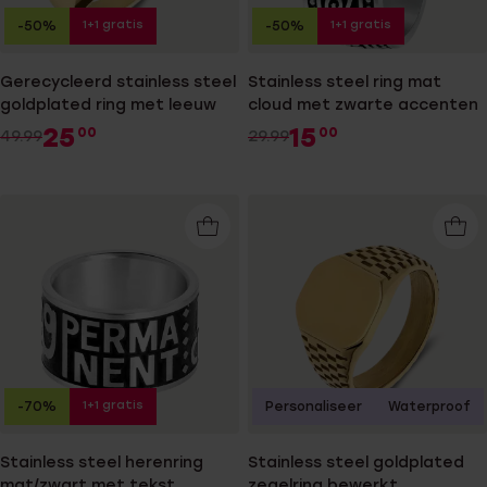
1+1 gratis
1+1 gratis
-50%
-50%
Gerecycleerd stainless steel
Stainless steel ring mat
goldplated ring met leeuw
cloud met zwarte accenten
25
15
00
00
49.99
29.99
1+1 gratis
-70%
Personaliseer
Waterproof
Stainless steel herenring
Stainless steel goldplated
mat/zwart met tekst
zegelring bewerkt