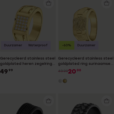
Duurzamer
Waterproof
-60%
Duurzamer
Gerecycleerd stainless steel
Gerecycleerd stainless steel
goldplated heren zegelring
goldplated ring surinaamse
met zirkonia
mattenklopper
49
20
99
00
49.99