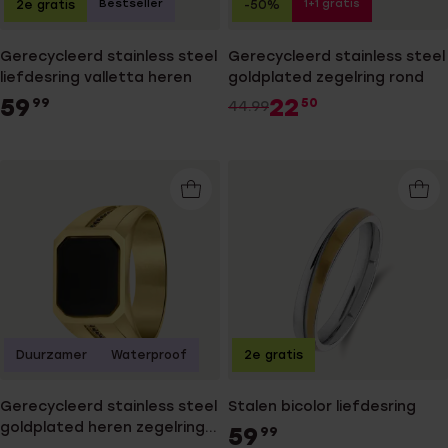
Bestseller
1+1 gratis
2e gratis
-50%
Gerecycleerd stainless steel
Gerecycleerd stainless steel
liefdesring valletta heren
goldplated zegelring rond
59
22
99
50
44.99
Duurzamer
Waterproof
2e gratis
Gerecycleerd stainless steel
Stalen bicolor liefdesring
goldplated heren zegelring
59
99