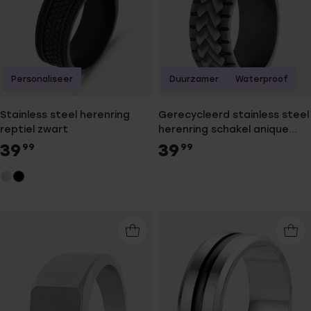
Personaliseer
Duurzamer
Waterproof
Stainless steel herenring
Gerecycleerd stainless steel
reptiel zwart
herenring schakel anique
finish
39
39
99
99