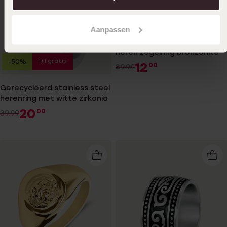
1+1 gratis
-70%
Aanpassen
Gerecycleerd stainless steel
heren zegelring bronzonite
1+1 gratis
-50%
12
00
39.99
Gerecycleerd stainless steel
herenring met witte zirkonia
20
00
39.99