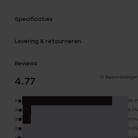
Specificaties
Levering & retourneren
Reviews
13 Beoordelinge
4.77
5
85.
4
8.0
3
8.0
2
0.0
1
0.0