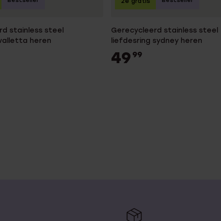
Bestseller
Bestseller
2e gratis
d stainless steel
Gerecycleerd stainless steel
 valletta heren
liefdesring sydney heren
49
99