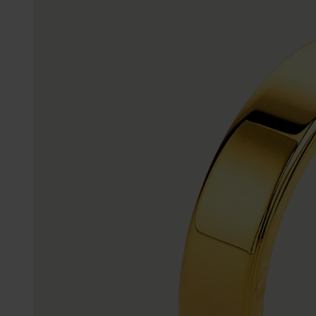
Gepersonaliseerde
Disney
juwelen
K3
Enkelbandjes
Accessoires