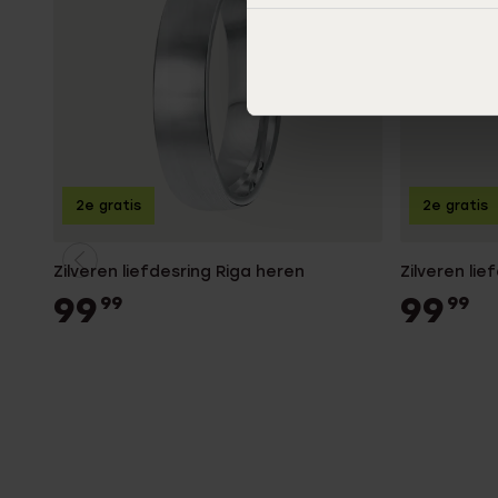
2e gratis
2e gratis
Zilveren liefdesring Riga heren
Zilveren li
99
99
99
99