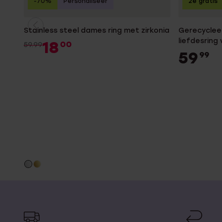
-70%
Personaliseer
2e gratis
Stainless steel dames ring met zirkonia
Gerecycleer
liefdesring
18
00
59.99
59
99