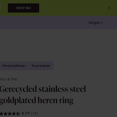
SHOP NU
e
Gaatjes schieten
België
Personaliseer
Duurzamer
You & Me
Gerecycled stainless steel
goldplated heren ring
4.77
(13)