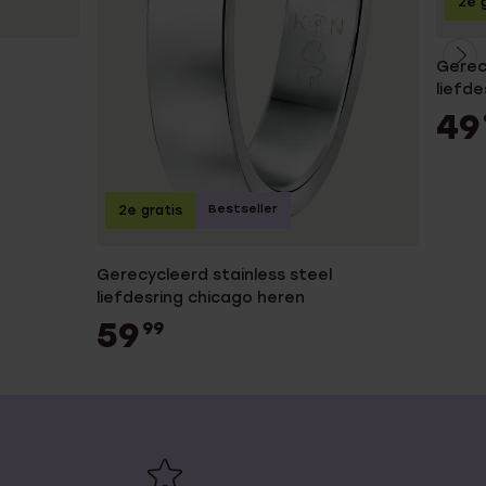
2e g
Gerecy
liefd
49
Bestseller
2e gratis
Gerecycleerd stainless steel
liefdesring chicago heren
59
99