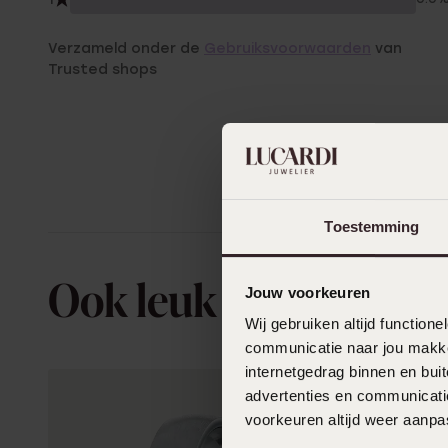
Verzameld onder de
Gebruiksvoorwaarden
van
Trusted shops
Toestemming
Ook leuk voor jou
Jouw voorkeuren
Wij gebruiken altijd functio
communicatie naar jou makkel
internetgedrag binnen en bu
advertenties en communicatie
voorkeuren altijd weer aanp