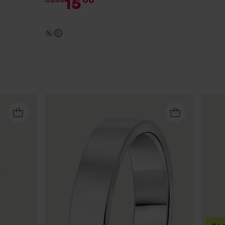
15
00
49.99