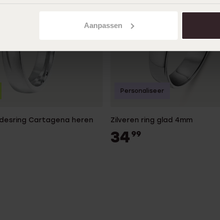
Aanpassen
Personaliseer
efdesring Cartagena heren
Zilveren ring glad 4mm
34
99