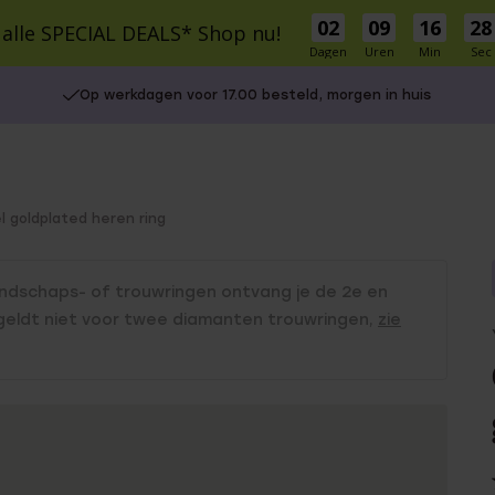
02
09
16
27
 alle SPECIAL DEALS* Shop nu!
Dagen
Uren
Min
Sec
cial Deals
Schitterprijzen
Nieuw
Bestsellers
Cadeaus
Inspirati
Op werkdagen voor 17.00 besteld, morgen in huis
S
MATERIAAL
MATERIAAL
r Own
9 karaat
9 Karaat
14 karaat goud
Zilver
l goldplated heren ring
Zilver
Stainless steel
e Oorbellen
le cadeausets
Charms
Stainless steel
endschaps- of trouwringen ontvang je de 2e en
Diamant
UITGELICHT
5-30
 geldt niet voor twee diamanten trouwringen,
zie
isch
30-50
Gaatjes schieten
50-75
Piercings
75+
Naam oorbellen
es