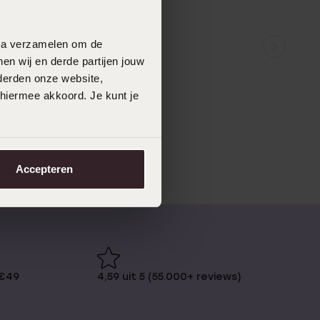
data verzamelen om de
en wij en derde partijen jouw
derden onze website,
 hiermee akkoord. Je kunt je
Accepteren
 €49
4,59 uit 5 (55.000+ reviews)