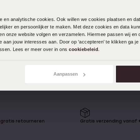
nele en analytische cookies. Ook willen we cookies plaatsen en 
1
ijker en persoonlijker te maken. Met deze cookies en data kunn
Het prijskaartje is namelijk vrij
iten onze website volgen en verzamelen. Hiermee passen wij en 
zeer ingewikkeld is. Titanium
 sterk is als staal, maar veel
 aan jouw interesses aan. Door op ‘accepteren’ te klikken ga je
water, transpiratievocht en geeft
assen. Lees er meer over in ons
cookiebeleid
.
rdt titanium vaak gebruikt voor
tige titanium ringen in de
Aanpassen
albaar bij
gratis retourneren
Gratis verzending vanaf
cings, armbanden, kettingen en
ge kleur wat een titanium juweel
ige juwelen, dan kan je ook