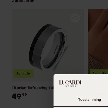
2
producten
Enkelbandjes
Accessoires
2e gratis
2e gratis
Titanium liefdesring Tokyo heren
Titanium l
49
59
99
99
Toestemming