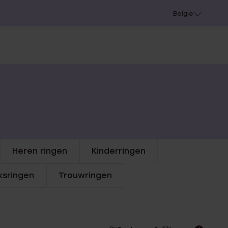
e
Gaatjes schieten
België
Heren ringen
Kinderringen
sringen
Trouwringen