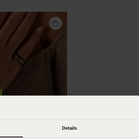
iefdesring Tokyo dames
Details