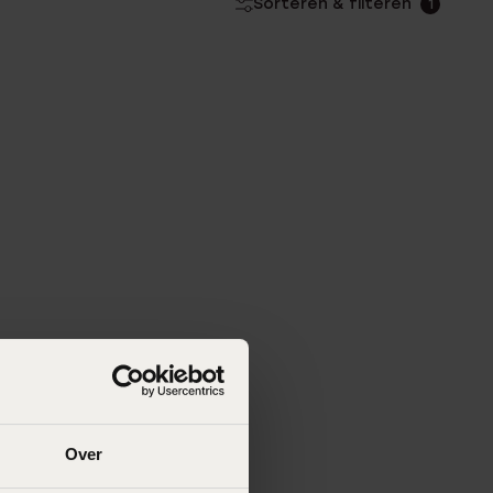
Sorteren & filteren
1
Over