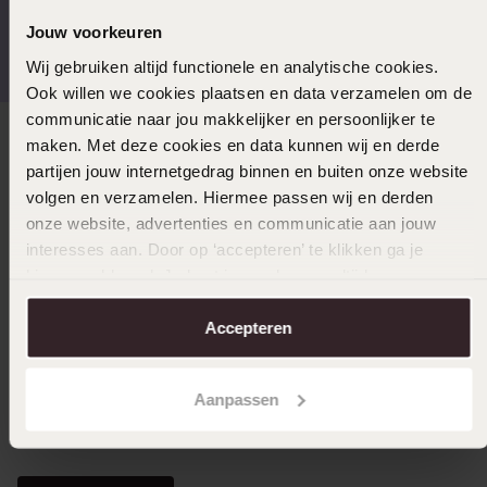
Gratis verzending vanaf
4,59 uit 5 (55.000+
Jouw voorkeuren
€49
reviews)
Wij gebruiken altijd functionele en analytische cookies.
Ook willen we cookies plaatsen en data verzamelen om de
communicatie naar jou makkelijker en persoonlijker te
maken. Met deze cookies en data kunnen wij en derde
Direct naar
partijen jouw internetgedrag binnen en buiten onze website
volgen en verzamelen. Hiermee passen wij en derden
Over Lucardi
onze website, advertenties en communicatie aan jouw
interesses aan. Door op ‘accepteren’ te klikken ga je
hiermee akkoord. Je kunt je voorkeuren altijd weer
Klantendienst
aanpassen. Lees er meer over in ons
cookiebeleid
.
Accepteren
LUCARDI MEMBER
Aanpassen
Word member en ontvang altijd minimaal 10% korting
op al jouw aankopen