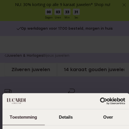
NU: 30% korting op alle 9 karaat juwelen* Shop nu!
00
03
33
31
Dagen
Uren
Min
Sec
Op werkdagen voor 17.00 besteld, morgen in huis
You
Juwelen & Horloges
Bijoux juwelen
are
Zilveren juwelen
14 karaat gouden juwelen
here:
Op werkdagen voor 17.00
14 dagen gratis
besteld, morgen in huis
retourneren
Toestemming
Details
Over