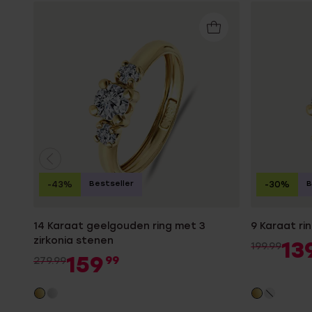
Bestseller
B
-43%
-30%
14 Karaat geelgouden ring met 3
9 Karaat ri
zirkonia stenen
13
199.99
159
99
279.99