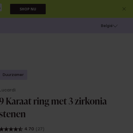
5
SHOP NU
e
Gaatjes schieten
België
Duurzamer
Lucardi
9 Karaat ring met 3 zirkonia
stenen
4.70
(27)