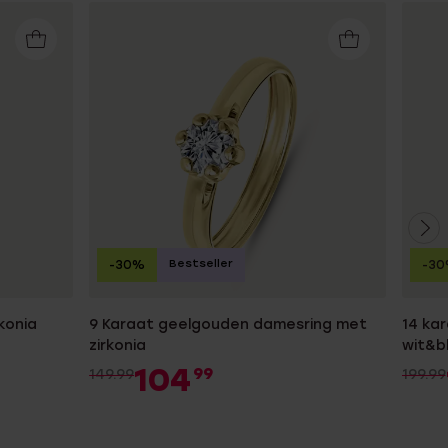
Bestseller
-30%
-3
konia
9 Karaat geelgouden damesring met
14 ka
zirkonia
wit&b
104
99
149.99
199.99