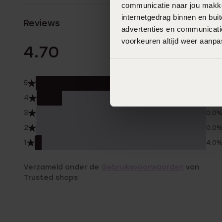
communicatie naar jou makkel
internetgedrag binnen en bu
Reviews
advertenties en communicatie
voorkeuren altijd weer aanp
27 Beoordelinge
4.70
5
81.0
4
15.0
3
0.0
2
0.0
1
4.0
Verzameld onder de
Gebruiksvoorwaarden
van
Trusted shops