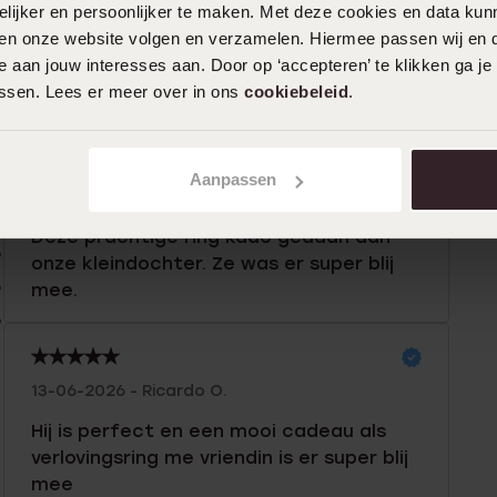
ijker en persoonlijker te maken. Met deze cookies en data kunn
iten onze website volgen en verzamelen. Hiermee passen wij en 
 aan jouw interesses aan. Door op ‘accepteren’ te klikken ga je
assen. Lees er meer over in ons
cookiebeleid
.
n
Filter
Aanpassen
%
21-06-2026 - Winkeler
%
Deze prachtige ring kado gedaan aan
%
onze kleindochter. Ze was er super blij
%
mee.
%
13-06-2026 - Ricardo O.
Hij is perfect en een mooi cadeau als
verlovingsring me vriendin is er super blij
mee