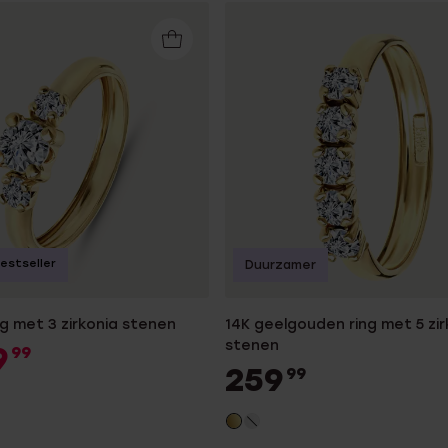
estseller
Duurzamer
ng met 3 zirkonia stenen
14K geelgouden ring met 5 zir
stenen
9
99
259
99