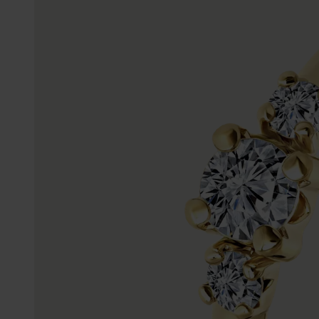
Gepersonaliseerde
Disney
juwelen
K3
Enkelbandjes
Accessoires