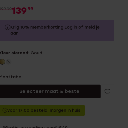
139
99
199.99
Krijg 10% memberkorting
Log in
of
meld je
aan
199.99
Zonder memberkorting
Kleur sieraad:
Goud
179.99
Met memberkorting
Maattabel
Selecteer maat & bestel
Voor 17:00 besteld, morgen in huis
Gratis verzending vanaf €49