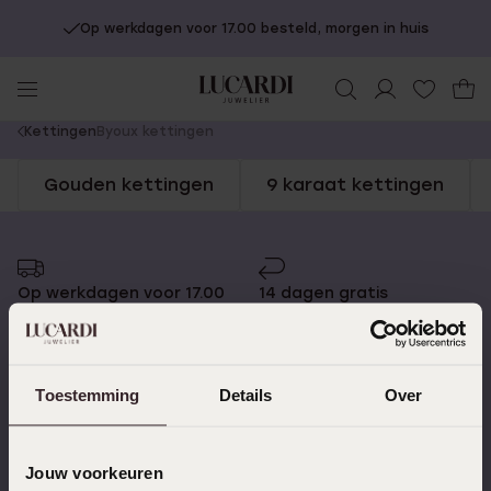
Op werkdagen voor 17.00 besteld, morgen in huis
You
Kettingen
Byoux kettingen
are
Gouden kettingen
9 karaat kettingen
here:
Op werkdagen voor 17.00
14 dagen gratis
besteld, morgen in huis
retourneren
Toestemming
Details
Over
Gratis verzending vanaf
4,59 uit 5 (55.000+
€49
reviews)
Jouw voorkeuren