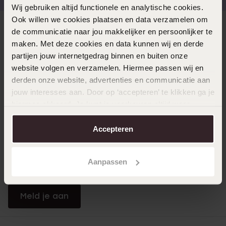
Wij gebruiken altijd functionele en analytische cookies.
Ook willen we cookies plaatsen en data verzamelen om
Direct naar
de communicatie naar jou makkelijker en persoonlijker te
maken. Met deze cookies en data kunnen wij en derde
partijen jouw internetgedrag binnen en buiten onze
Over Lucardi
website volgen en verzamelen. Hiermee passen wij en
derden onze website, advertenties en communicatie aan
jouw interesses aan. Door op ‘accepteren’ te klikken ga je
Klantendienst
hiermee akkoord. Je kunt je voorkeuren altijd weer
aanpassen. Lees er meer over in ons
cookiebeleid
.
Accepteren
LUCARDI MEMBER
Word member en ontvang altijd minimaal 10% korting
Aanpassen
op al jouw aankopen
Meld je aan