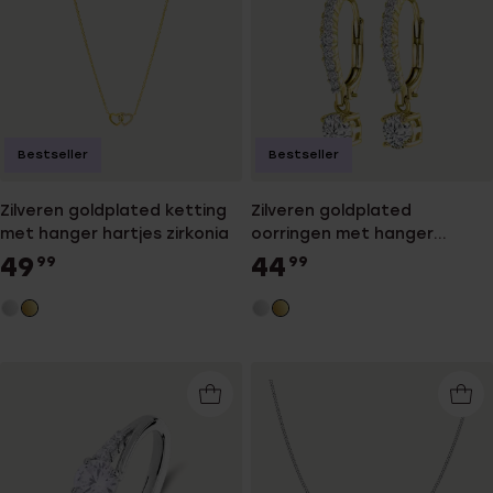
Bestseller
Bestseller
Zilveren goldplated ketting
Zilveren goldplated
met hanger hartjes zirkonia
oorringen met hanger
zirkonia voor dames
49
44
99
99