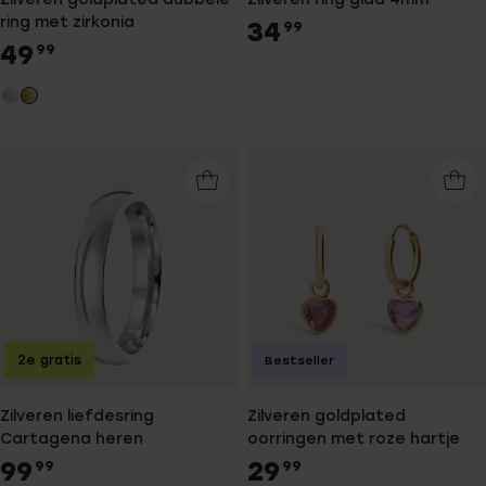
ring met zirkonia
34
99
49
99
2e gratis
Bestseller
Zilveren liefdesring
Zilveren goldplated
Cartagena heren
oorringen met roze hartje
99
29
99
99