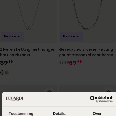
Bestseller
Bestseller
Zilveren ketting met hanger
Gerecycled zilveren ketting
hartjes zirkonia
gourmetschakel voor heren
39
59
99
99
89.99
Toestemming
Details
Over