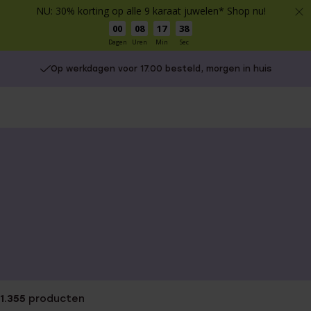
NU: 30% korting op alle 9 karaat juwelen* Shop nu!
00
08
17
37
Dagen
Uren
Min
Sec
Gratis verzending vanaf €49
1.355
producten