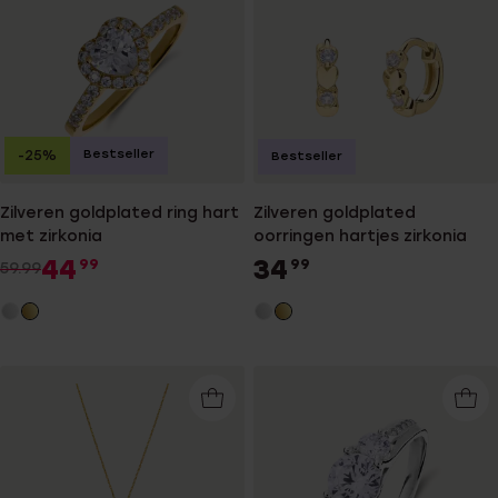
Bestseller
-25%
Bestseller
Zilveren goldplated ring hart
Zilveren goldplated
met zirkonia
oorringen hartjes zirkonia
44
34
99
99
59.99