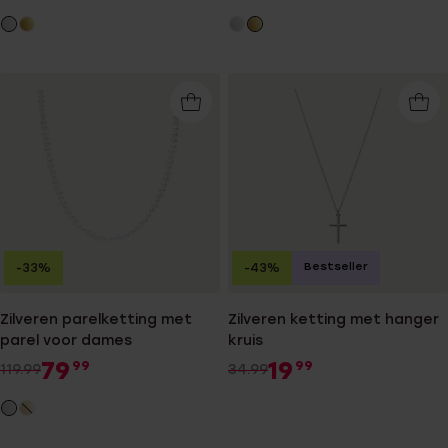
Bestseller
-33%
-43%
Zilveren parelketting met
Zilveren ketting met hanger
parel voor dames
kruis
79
19
99
99
119.99
34.99