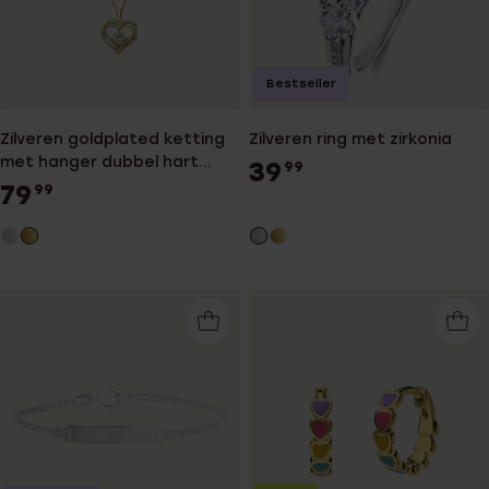
Bestseller
Zilveren goldplated ketting
Zilveren ring met zirkonia
met hanger dubbel hart
39
99
zirkonia
79
99