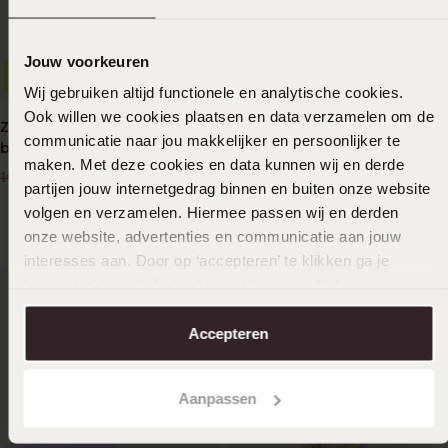
Jouw voorkeuren
1+1 gratis
-50%
Wij gebruiken altijd functionele en analytische cookies.
Ook willen we cookies plaatsen en data verzamelen om de
Zilveren kinderoorbellen
Zilveren ketting
communicatie naar jou makkelijker en persoonlijker te
ballerina emaille
zoetwaterparels
maken. Met deze cookies en data kunnen wij en derde
10
39
00
99
19.99
partijen jouw internetgedrag binnen en buiten onze website
volgen en verzamelen. Hiermee passen wij en derden
onze website, advertenties en communicatie aan jouw
interesses aan. Door op ‘accepteren’ te klikken ga je
hiermee akkoord. Je kunt je voorkeuren altijd weer
aanpassen. Lees er meer over in ons
cookiebeleid
.
Accepteren
Aanpassen