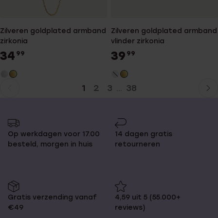
Zilveren goldplated armband
Zilveren goldplated armband
zirkonia
vlinder zirkonia
34
39
99
99
1
2
3
38
...
Huidige
Ga
pagina
naar
pagina
Op werkdagen voor 17.00
14 dagen gratis
besteld, morgen in huis
retourneren
Gratis verzending vanaf
4,59 uit 5 (55.000+
€49
reviews)