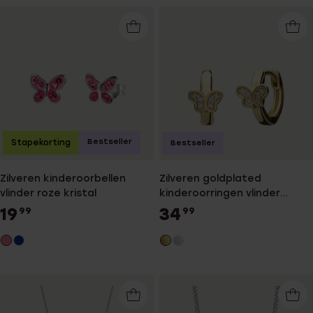
Bestseller
Stapekorting
Bestseller
Zilveren kinderoorbellen
Zilveren goldplated
vlinder roze kristal
kinderoorringen vlinder
zirkonia
19
34
99
99