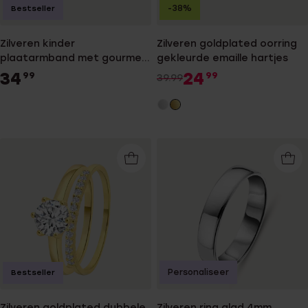
-38%
Bestseller
Zilveren kinder
Zilveren goldplated oorring
plaatarmband met gourmet
gekleurde emaille hartjes
schakel
34
24
99
99
39.99
Personaliseer
Bestseller
Zilveren goldplated dubbele
Zilveren ring glad 4mm