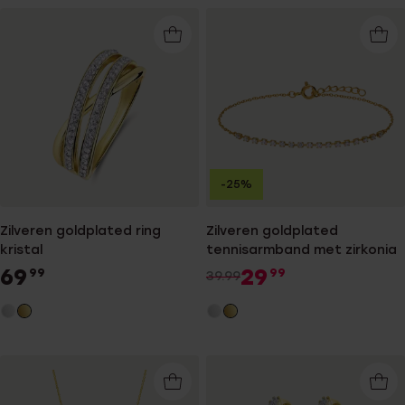
-25%
Zilveren goldplated ring
Zilveren goldplated
kristal
tennisarmband met zirkonia
69
29
99
99
39.99