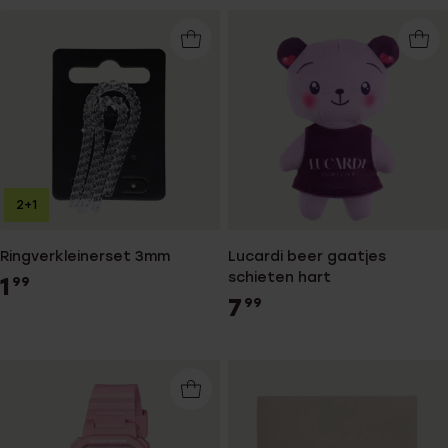
2+1
Ringverkleinerset 3mm
Lucardi beer gaatjes
schieten hart
1
99
7
99