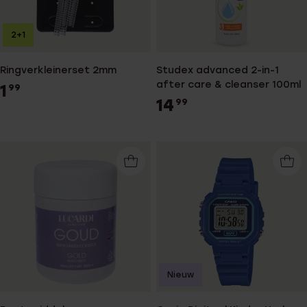
2+1
Ringverkleinerset 2mm
Studex advanced 2-in-1
after care & cleanser 100ml
1
99
14
99
Nieuw