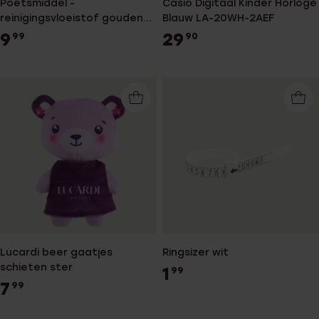
Poetsmiddel -
Casio Digitaal Kinder Horloge
reinigingsvloeistof gouden
Blauw LA-20WH-2AEF
sieraden
9
29
99
90
Lucardi beer gaatjes
Ringsizer wit
schieten ster
1
99
7
99