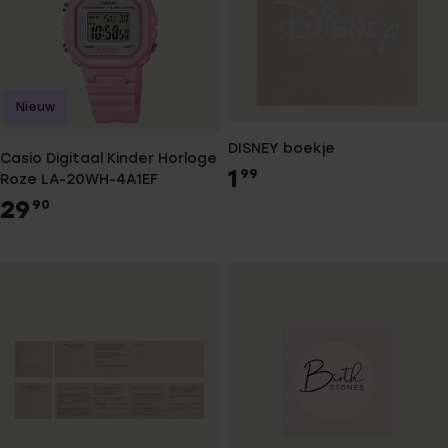
Nieuw
DISNEY boekje
Casio Digitaal Kinder Horloge
1
99
Roze LA-20WH-4A1EF
29
90