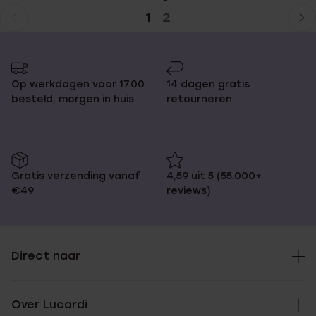
1
2
Huidige
Ga
pagina
naar
pagina
Op werkdagen voor 17.00
14 dagen gratis
besteld, morgen in huis
retourneren
Gratis verzending vanaf
4,59 uit 5 (55.000+
€49
reviews)
Direct naar
Over Lucardi