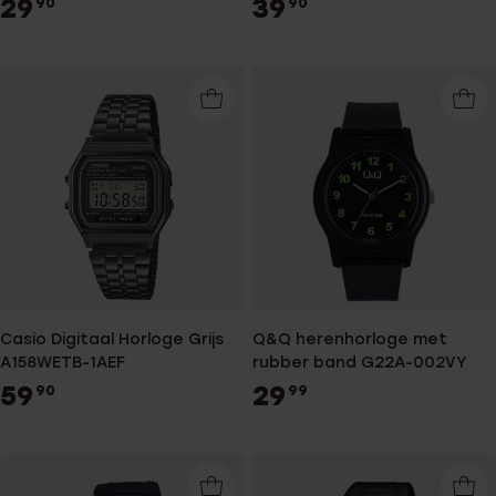
29
39
90
90
Casio Digitaal Horloge Grijs
Q&Q herenhorloge met
A158WETB-1AEF
rubber band G22A-002VY
59
29
90
99