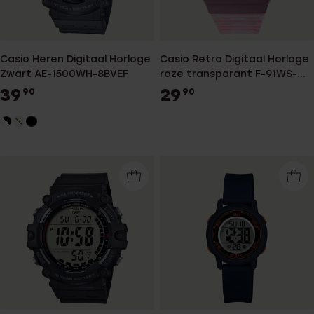
Casio Heren Digitaal Horloge
Casio Retro Digitaal Horloge
Zwart AE-1500WH-8BVEF
roze transparant F-91WS-
4EF
39
29
90
90