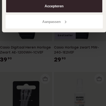
aanpassen. Lees er meer over in ons
cookiebeleid
.
Accepteren
Aanpassen
Bestseller
Casio Digitaal Heren Horloge
Casio Horloge zwart MW-
Zwart AE-1200WH-1CVEF
240-1E2VEF
39
29
90
90