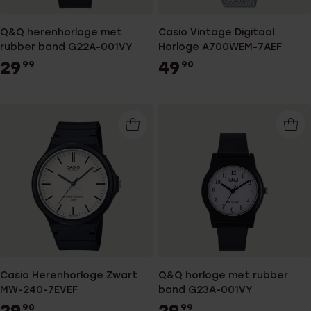
Q&Q herenhorloge met
Casio Vintage Digitaal
rubber band G22A-001VY
Horloge A700WEM-7AEF
29
49
99
90
Casio Herenhorloge Zwart
Q&Q horloge met rubber
MW-240-7EVEF
band G23A-001VY
29
29
90
99