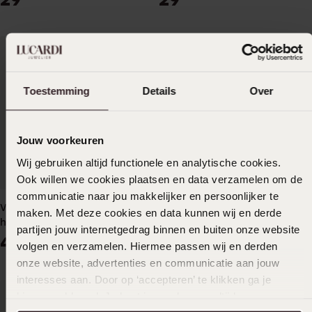
Toestemming
Details
Over
Jouw voorkeuren
Wij gebruiken altijd functionele en analytische cookies.
Ook willen we cookies plaatsen en data verzamelen om de
communicatie naar jou makkelijker en persoonlijker te
Vintage doosje roze
Poetsmiddel -
maken. Met deze cookies en data kunnen wij en derde
hexagon
Reinigingsvloeistof zilveren
partijen jouw internetgedrag binnen en buiten onze website
sieraden
4
9
99
99
volgen en verzamelen. Hiermee passen wij en derden
onze website, advertenties en communicatie aan jouw
interesses aan. Door op ‘accepteren’ te klikken ga je
hiermee akkoord. Je kunt je voorkeuren altijd weer