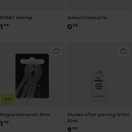
DISNEY kaartje
Geburtsteinkarte
1
0
99
02
2+1
Ringverkleinerset 5mm
Studex after piercing lotion
50ml
1
99
9
99