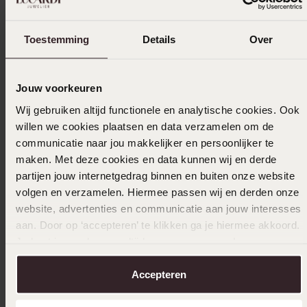
In winkelmandje
Toestemming
Details
Over
Ook leuk voor jou
Jouw voorkeuren
Wij gebruiken altijd functionele en analytische cookies. Ook
willen we cookies plaatsen en data verzamelen om de
communicatie naar jou makkelijker en persoonlijker te
maken. Met deze cookies en data kunnen wij en derde
partijen jouw internetgedrag binnen en buiten onze website
volgen en verzamelen. Hiermee passen wij en derden onze
website, advertenties en communicatie aan jouw interesses
aan. Door op ‘accepteren’ te klikken ga je hiermee akkoord.
Je kunt je voorkeuren altijd weer aanpassen. Lees er meer
over in ons
cookiebeleid
.
Accepteren