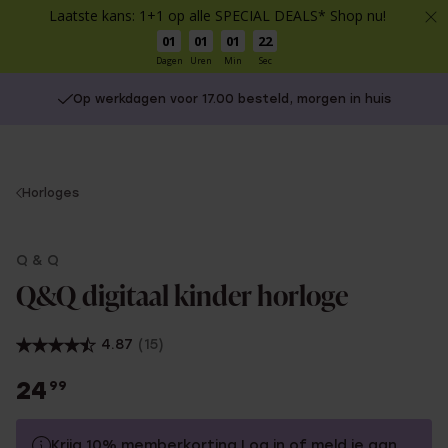
Laatste kans: 1+1 op alle SPECIAL DEALS* Shop nu!
01
01
01
22
Dagen
Uren
Min
Sec
Op werkdagen voor 17.00 besteld, morgen in huis
You
Horloges
are
here:
Q & Q
Q&Q digitaal kinder horloge
4.87
(15)
24
99
Krijg 10% memberkorting
Log in
of
meld je aan