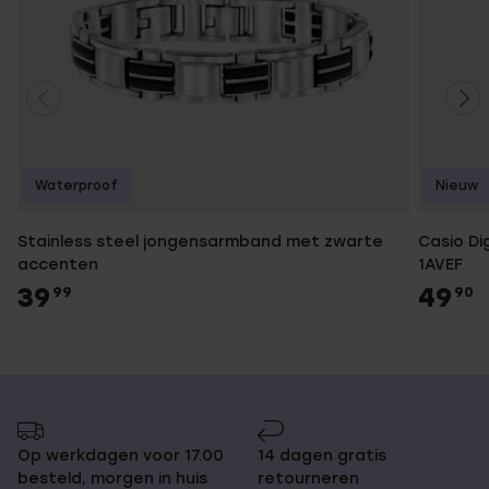
Waterproof
Nieuw
Stainless steel jongensarmband met zwarte
Casio Di
accenten
1AVEF
39
49
99
90
Op werkdagen voor 17.00
14 dagen gratis
besteld, morgen in huis
retourneren