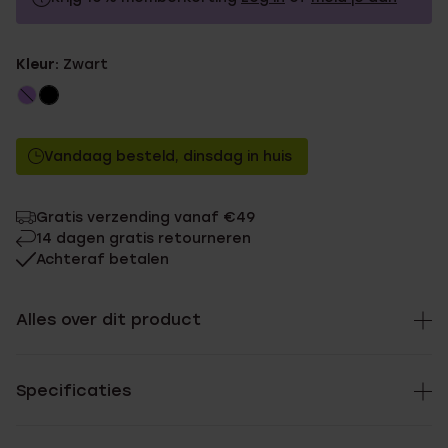
24.99
Zonder memberkorting
Kleur:
Zwart
22.49
Met memberkorting
Vandaag besteld, dinsdag in huis
Gratis verzending vanaf €49
14 dagen gratis retourneren
Achteraf betalen
Alles over dit product
Specificaties