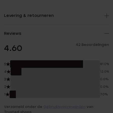
Levering & retourneren
Reviews
42 Beoordelingen
4.60
5
81.0%
4
12.0%
3
0.0%
2
0.0%
1
7.0%
Verzameld onder de
Gebruiksvoorwaarden
van
Trusted shops