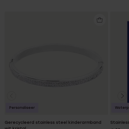
Personaliseer
Waterp
Gerecycleerd stainless steel kinderarmband
Stainles
wit kristal