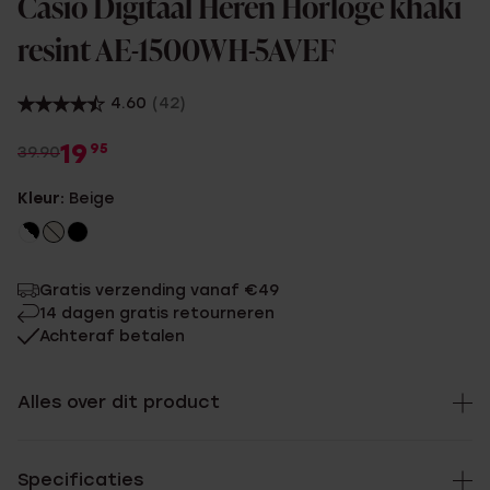
Casio Digitaal Heren Horloge khaki
resint AE-1500WH-5AVEF
4.60
(42)
19
95
39.90
Kleur:
Beige
Gratis verzending vanaf €49
14 dagen gratis retourneren
Achteraf betalen
Alles over dit product
Specificaties