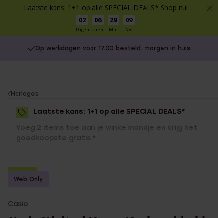
Laatste kans: 1+1 op alle SPECIAL DEALS* Shop nu!
02
06
29
09
Dagen
Uren
Min
Sec
Op werkdagen voor 17.00 besteld, morgen in huis
You
Horloges
are
Laatste kans: 1+1 op alle SPECIAL DEALS*
here:
Voeg 2 items toe aan je winkelmandje en krijg het
goedkoopste gratis.
*
-50%
Web Only
1+1 gratis
Casio