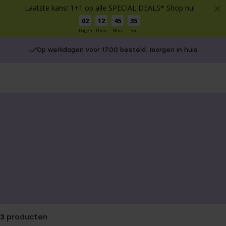
Laatste kans: 1+1 op alle SPECIAL DEALS* Shop nu!
02
12
45
35
Dagen
Uren
Min
Sec
Op werkdagen voor 17.00 besteld, morgen in huis
3
producten