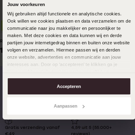
Jouw voorkeuren
Wij gebruiken altijd functionele en analytische cookies.
Ook willen we cookies plaatsen en data verzamelen om de
2+1
communicatie naar jou makkelijker en persoonlijker te
maken. Met deze cookies en data kunnen wij en derde
Ringverkleinerset 3mm
partijen jouw internetgedrag binnen en buiten onze website
1
99
volgen en verzamelen. Hiermee passen wij en derden
onze website, advertenties en communicatie aan jouw
1
Huidige
Ga
interesses aan. Door op ‘accepteren’ te klikken ga je
pagina
naar
hiermee akkoord. Je kunt je voorkeuren altijd weer
pagina
aanpassen. Lees er meer over in ons
cookiebeleid
.
Accepteren
Op werkdagen voor 17.00
14 dagen gratis
besteld, morgen in huis
retourneren
Aanpassen
Gratis verzending vanaf
4,59 uit 5 (55.000+
€49
reviews)