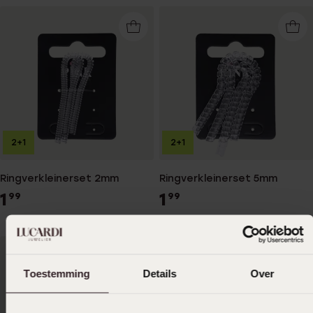
2+1
2+1
Ringverkleinerset 2mm
Ringverkleinerset 5mm
1
1
99
99
Toestemming
Details
Over