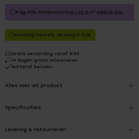
Krijg 10% memberkorting
Log in
of
meld je aan
29.9
Zonder memberkorting
Vandaag besteld, dinsdag in huis
26.91
Met memberkorting
Gratis verzending vanaf €49
14 dagen gratis retourneren
Achteraf betalen
Alles over dit product
Specificaties
Levering & retourneren