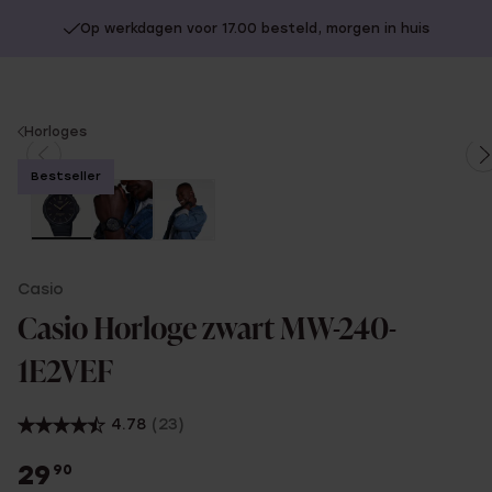
Op werkdagen voor 17.00 besteld, morgen in huis
You
Horloges
are
Bestseller
here:
Casio
Casio Horloge zwart MW-240-
1E2VEF
4.78
(23)
29
90