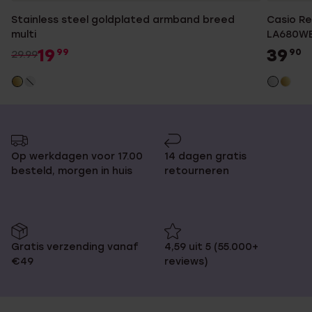
Stainless steel goldplated armband breed
Casio Re
multi
LA680WE
19
39
99
90
29.99
Op werkdagen voor 17.00
14 dagen gratis
besteld, morgen in huis
retourneren
Gratis verzending vanaf
4,59 uit 5 (55.000+
€49
reviews)