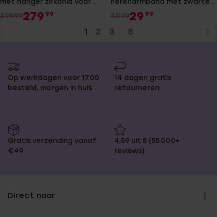
met hanger zirkonia voor
herenarmband met zwarte
dames
accenten
279
29
99
99
399.99
49.99
1
2
3
8
...
Huidige
Ga
pagina
naar
pagina
Op werkdagen voor 17.00
14 dagen gratis
besteld, morgen in huis
retourneren
Gratis verzending vanaf
4,59 uit 5 (55.000+
€49
reviews)
Direct naar