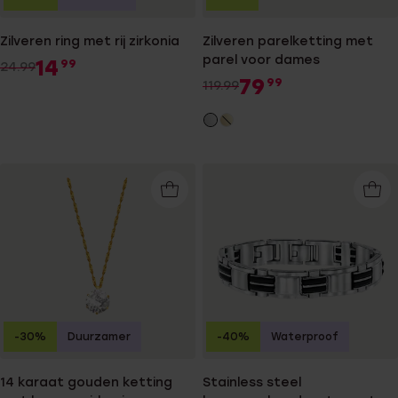
Zilveren ring met rij zirkonia
Zilveren parelketting met
parel voor dames
14
99
24.99
79
99
119.99
-30%
Duurzamer
-40%
Waterproof
14 karaat gouden ketting
Stainless steel