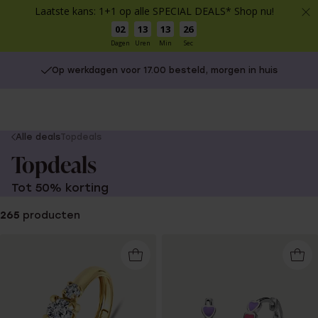
Laatste kans: 1+1 op alle SPECIAL DEALS* Shop nu!
02
13
13
25
Dagen
Uren
Min
Sec
Op werkdagen voor 17.00 besteld, morgen in huis
Gratis verzending vanaf €49
You
Alle deals
Topdeals
are
Topdeals
here:
Tot 50% korting
265
producten