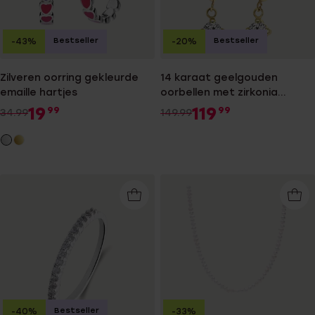
Bestseller
Bestseller
-43%
-20%
Zilveren oorring gekleurde
14 karaat geelgouden
emaille hartjes
oorbellen met zirkonia
hanger
19
119
99
99
34.99
149.99
Bestseller
-40%
-33%