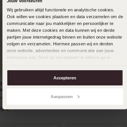
Jouw voorkeuren
Wij gebruiken altijd functionele en analytische cookies.
Ook willen we cookies plaatsen en data verzamelen om de
communicatie naar jou makkelijker en persoonlijker te
maken. Met deze cookies en data kunnen wij en derde
partijen jouw internetgedrag binnen en buiten onze website
volgen en verzamelen. Hiermee passen wij en derden
onze website, advertenties en communicatie aan jouw
interesses aan. Door op ‘accepteren’ te klikken ga je
hiermee akkoord. Je kunt je voorkeuren altijd weer
Bestseller
-20%
-43%
aanpassen. Lees er meer over in ons
cookiebeleid
.
Accepteren
Zilveren oorknoppen
Zilveren ketting met hanger
asymetrisch met zirkonia
kruis
voor dames
Aanpassen
19
19
99
99
24.99
34.99