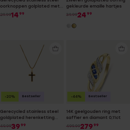
Gerecycled stainless steel
Zilveren goldplated oorring
oorknoppen golplated met
gekleurde emaille hartjes
vierkante zirkonia 4mm voor
14
24
99
99
29.99
39.99
heren
Bestseller
Bestseller
-20%
-44%
Gerecycled stainless steel
14K geelgouden ring met
goldplated herenketting
saffier en diamant 0,11ct
met hanger kruis
39
279
99
99
49.99
499.99