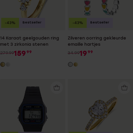
Bestseller
Bestseller
-43%
-43%
14 Karaat geelgouden ring
Zilveren oorring gekleurde
met 3 zirkonia stenen
emaille hartjes
159
19
99
99
279.99
34.99