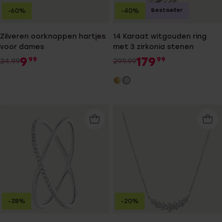
Bestseller
-60%
-40%
Zilveren oorknoppen hartjes
14 Karaat witgouden ring
voor dames
met 3 zirkonia stenen
9
179
99
99
24.99
299.99
-38%
-20%