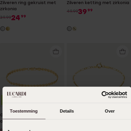
Zilveren ring gekruist met
Zilveren ketting met zirkonia
zirkonia
39
99
49.99
24
99
39.99
Bestseller
-36%
Duurzamer
-25%
Toestemming
Details
Over
Gerecycleerd zilveren
9 Karaat kinder-
armband goldplated hart
plaatarmband
schakel
44
149
99
99
69.99
199.99