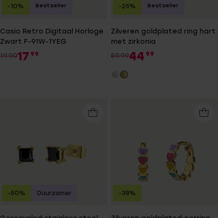
Bestseller
Bestseller
-10%
-25%
Casio Retro Digitaal Horloge
Zilveren goldplated ring hart
Zwart F-91W-1YEG
met zirkonia
17
44
99
99
19.90
59.99
-50%
Duurzamer
-38%