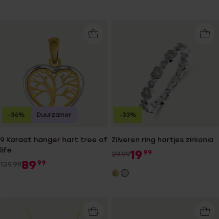
-36%
Duurzamer
-33%
9 Karaat hanger hart tree of
Zilveren ring hartjes zirkonia
life
19
99
29.99
89
99
139.99