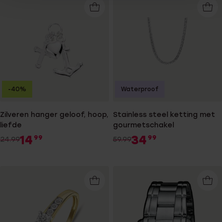
-40%
Waterproof
Zilveren hanger geloof, hoop,
Stainless steel ketting met
liefde
gourmetschakel
14
34
99
99
24.99
59.99