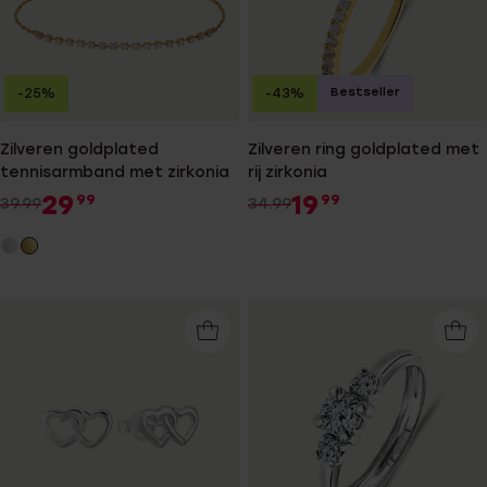
Bestseller
-25%
-43%
Zilveren goldplated
Zilveren ring goldplated met
tennisarmband met zirkonia
rij zirkonia
29
19
99
99
39.99
34.99