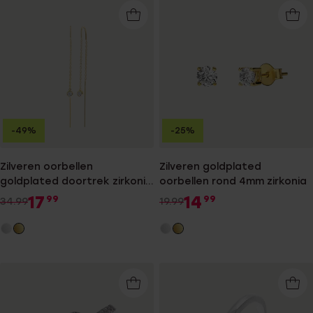
-49%
-25%
Zilveren oorbellen
Zilveren goldplated
goldplated doortrek zirkonia
oorbellen rond 4mm zirkonia
voor dames
17
14
99
99
34.99
19.99