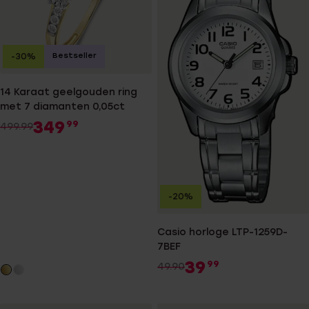
Bestseller
-30%
14 Karaat geelgouden ring
met 7 diamanten 0,05ct
349
99
499.99
-20%
Casio horloge LTP-1259D-
7BEF
39
99
49.90