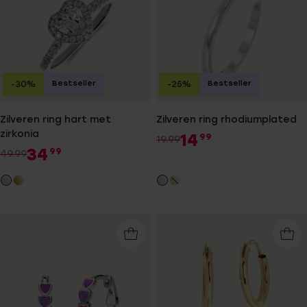
Bestseller
Bestseller
-30%
-25%
Zilveren ring hart met
Zilveren ring rhodiumplated
zirkonia
14
99
19.99
34
99
49.99