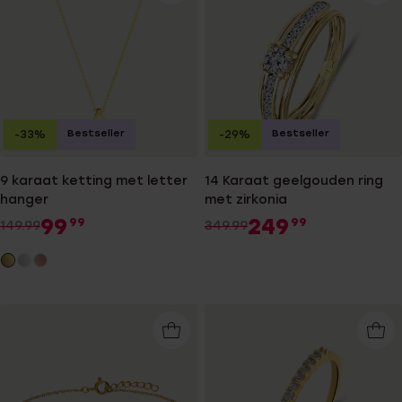
Bestseller
Bestseller
-33%
-29%
9 karaat ketting met letter
14 Karaat geelgouden ring
hanger
met zirkonia
99
249
99
99
149.99
349.99