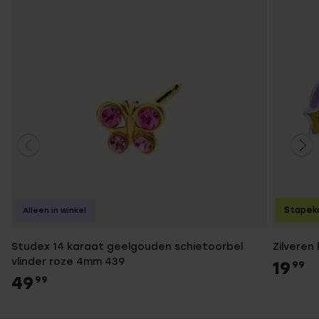
Stapek
Alleen in winkel
Studex 14 karaat geelgouden schietoorbel
Zilveren
vlinder roze 4mm 439
19
99
49
99