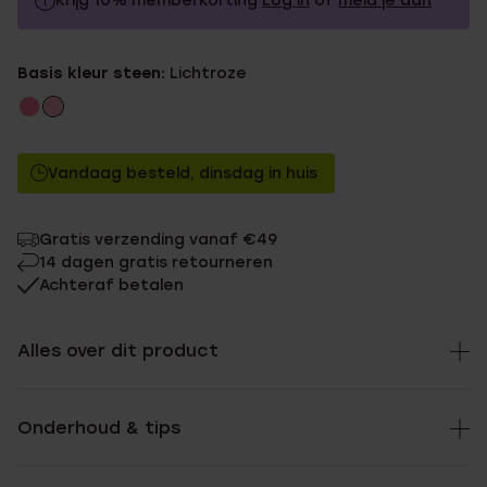
Krijg 10% memberkorting
Log in
of
meld je aan
29.99
Zonder memberkorting
Basis kleur steen:
Lichtroze
26.99
Met memberkorting
Vandaag besteld, dinsdag in huis
Gratis verzending vanaf €49
14 dagen gratis retourneren
Achteraf betalen
Alles over dit product
Onderhoud & tips