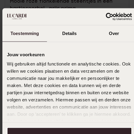
Mooie roze flonkelende steentjes in een
hartjesoorbel , prijs prima .
Toon meer
Toestemming
Details
Over
In winkelmandje
Jouw voorkeuren
Wij gebruiken altijd functionele en analytische cookies. Ook
Ook leuk voor jou
willen we cookies plaatsen en data verzamelen om de
communicatie naar jou makkelijker en persoonlijker te
maken. Met deze cookies en data kunnen wij en derde
partijen jouw internetgedrag binnen en buiten onze website
volgen en verzamelen. Hiermee passen wij en derden onze
website, advertenties en communicatie aan jouw interesses
aan. Door op ‘accepteren’ te klikken ga je hiermee akkoord.
Je kunt je voorkeuren altijd weer aanpassen. Lees er meer
over in ons
cookiebeleid
.