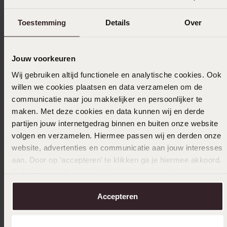
Toestemming
Details
Over
In winkelmandje
Jouw voorkeuren
Ook leuk voor jou
Wij gebruiken altijd functionele en analytische cookies. Ook
willen we cookies plaatsen en data verzamelen om de
communicatie naar jou makkelijker en persoonlijker te
maken. Met deze cookies en data kunnen wij en derde
partijen jouw internetgedrag binnen en buiten onze website
volgen en verzamelen. Hiermee passen wij en derden onze
website, advertenties en communicatie aan jouw interesses
aan. Door op ‘accepteren’ te klikken ga je hiermee akkoord.
Je kunt je voorkeuren altijd weer aanpassen. Lees er meer
over in ons
cookiebeleid
.
Accepteren