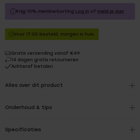
Krijg 10% memberkorting
Log in
of
meld je aan
18.99
Zonder memberkorting
Voor 17:00 besteld, morgen in huis
17.09
Met memberkorting
Gratis verzending vanaf €49
14 dagen gratis retourneren
Achteraf betalen
Alles over dit product
Onderhoud & tips
Specificaties