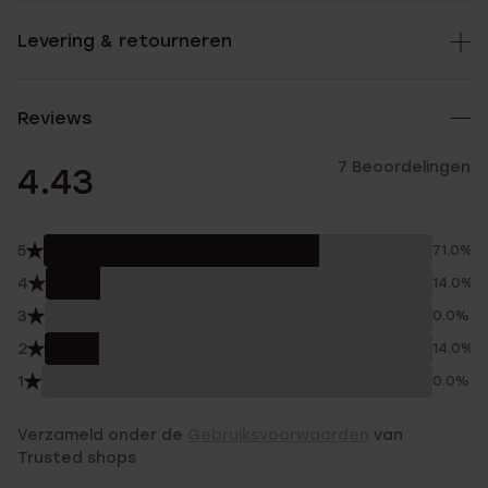
Levering & retourneren
Reviews
7 Beoordelingen
4.43
5
71.0%
4
14.0%
3
0.0%
2
14.0%
1
0.0%
Verzameld onder de
Gebruiksvoorwaarden
van
Trusted shops