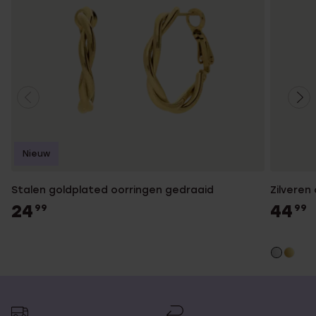
Nieuw
Stalen goldplated oorringen gedraaid
Zilveren
24
44
99
99