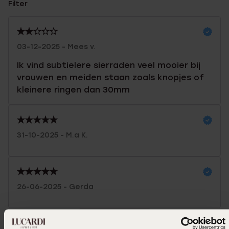
Filter
03-12-2025 - Mees v.
Ik vind subtielere sierraden veel mooier bij
vrouwen en meiden staan zoals knopjes of
kleinere ringen dan 30mm
31-10-2025 - M.a K.
26-06-2025 - Gerda
Toon meer