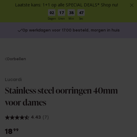
Laatste kans: 1+1 op alle SPECIAL DEALS* Shop nu!
02
17
38
46
Dagen
Uren
Min
Sec
Op werkdagen voor 17.00 besteld, morgen in huis
You
Oorbellen
are
here:
Lucardi
Stainless steel oorringen 40mm
voor dames
4.43
(7)
18
99