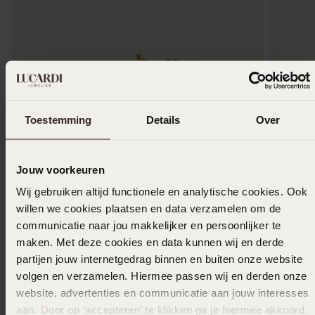
Toestemming
Details
Over
Jouw voorkeuren
Wij gebruiken altijd functionele en analytische cookies. Ook
-25%
willen we cookies plaatsen en data verzamelen om de
communicatie naar jou makkelijker en persoonlijker te
Zilveren goldplated tennisarmband met
Casio Ed
maken. Met deze cookies en data kunnen wij en derde
zirkonia
129
00
partijen jouw internetgedrag binnen en buiten onze website
29
99
39.99
volgen en verzamelen. Hiermee passen wij en derden onze
website, advertenties en communicatie aan jouw interesses
aan. Door op ‘accepteren’ te klikken ga je hiermee akkoord.