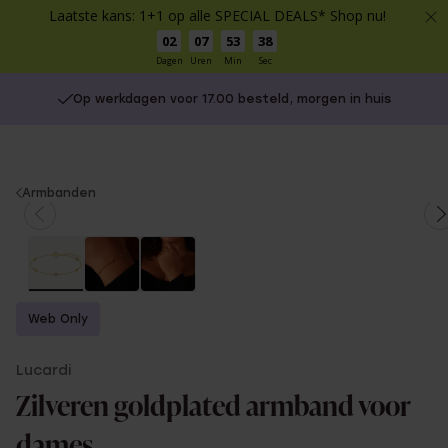
Laatste kans: 1+1 op alle SPECIAL DEALS* Shop nu!
02
07
53
38
Dagen
Uren
Min
Sec
Op werkdagen voor 17.00 besteld, morgen in huis
You
Armbanden
are
here:
Web Only
Lucardi
Zilveren goldplated armband voor
dames