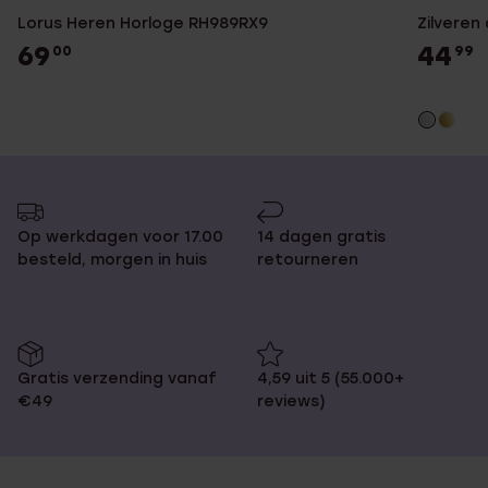
Lorus Heren Horloge RH989RX9
Zilveren
69
44
00
99
Op werkdagen voor 17.00
14 dagen gratis
besteld, morgen in huis
retourneren
Gratis verzending vanaf
4,59 uit 5 (55.000+
€49
reviews)