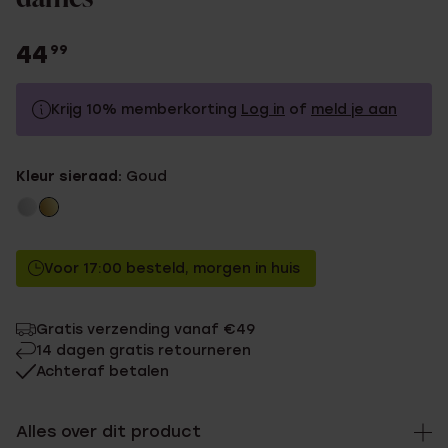
44
99
Krijg 10% memberkorting
Log in
of
meld je aan
44.99
Zonder memberkorting
Kleur sieraad:
Goud
40.49
Met memberkorting
Voor 17:00 besteld, morgen in huis
Gratis verzending vanaf €49
14 dagen gratis retourneren
Achteraf betalen
Alles over dit product