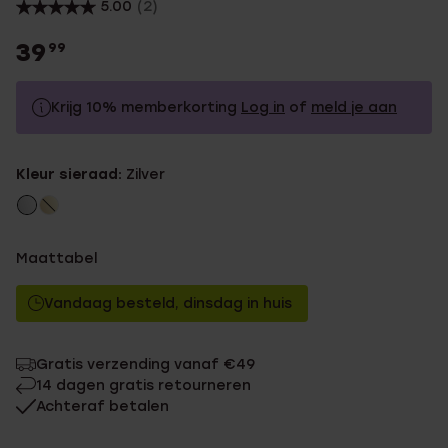
5.00
(2)
39
99
Krijg 10% memberkorting
Log in
of
meld je aan
39.99
Zonder memberkorting
Kleur sieraad:
Zilver
35.99
Met memberkorting
Maattabel
Vandaag besteld, dinsdag in huis
Gratis verzending vanaf €49
14 dagen gratis retourneren
Achteraf betalen