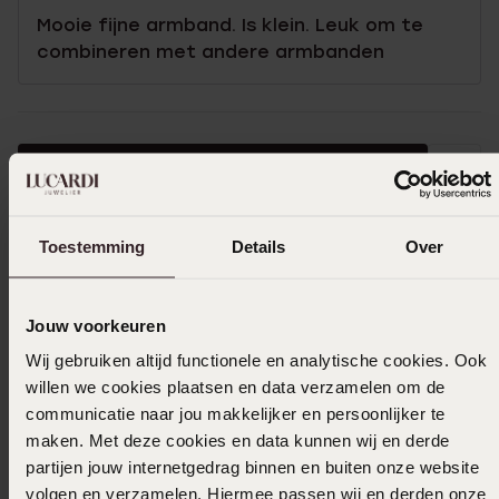
Mooie fijne armband. Is klein. Leuk om te
combineren met andere armbanden
Selecteer maat & bestel
Ook leuk voor jou
Toestemming
Details
Over
Jouw voorkeuren
Wij gebruiken altijd functionele en analytische cookies. Ook
willen we cookies plaatsen en data verzamelen om de
communicatie naar jou makkelijker en persoonlijker te
maken. Met deze cookies en data kunnen wij en derde
partijen jouw internetgedrag binnen en buiten onze website
volgen en verzamelen. Hiermee passen wij en derden onze