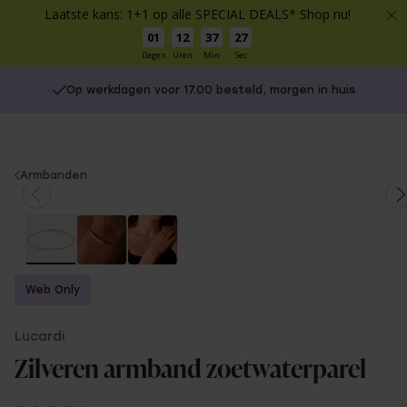
Laatste kans: 1+1 op alle SPECIAL DEALS* Shop nu!
01
12
37
27
Dagen
Uren
Min
Sec
Op werkdagen voor 17.00 besteld, morgen in huis
You
Armbanden
are
here:
Web Only
Lucardi
Zilveren armband zoetwaterparel