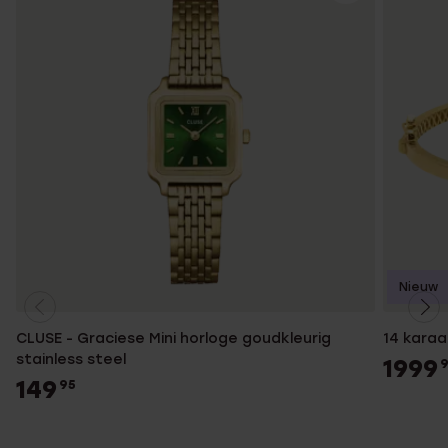
Nieuw
CLUSE - Graciese Mini horloge goudkleurig
14 kara
stainless steel
1999
149
95