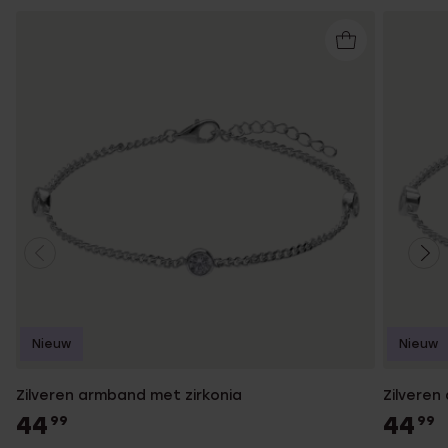
Nieuw
Nieuw
Zilveren armband met zirkonia
Zilveren
44
44
99
99