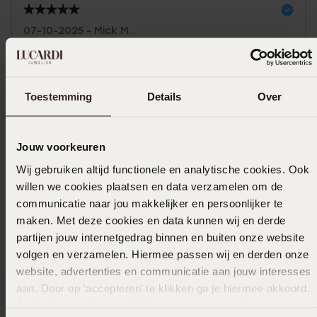
07-10-2025 - Mick M.
Toon meer
Toestemming
Details
Over
Jouw voorkeuren
Selecteer maat & bestel
Wij gebruiken altijd functionele en analytische cookies. Ook
Ook leuk voor jou
willen we cookies plaatsen en data verzamelen om de
communicatie naar jou makkelijker en persoonlijker te
maken. Met deze cookies en data kunnen wij en derde
partijen jouw internetgedrag binnen en buiten onze website
volgen en verzamelen. Hiermee passen wij en derden onze
website, advertenties en communicatie aan jouw interesses
aan. Door op ‘accepteren’ te klikken ga je hiermee akkoord.
Je kunt je voorkeuren altijd weer aanpassen. Lees er meer