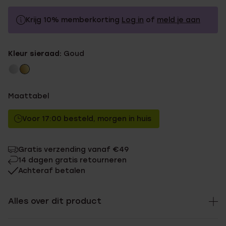
Krijg 10% memberkorting
Log in
of
meld je aan
34.99
Zonder memberkorting
Kleur sieraad:
Goud
31.49
Met memberkorting
Maattabel
Voor 17:00 besteld, morgen in huis
Gratis verzending vanaf €49
14 dagen gratis retourneren
Achteraf betalen
Alles over dit product