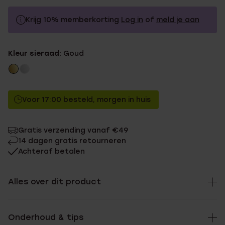
Krijg 10% memberkorting
Log in
of
meld je aan
34.99
Zonder memberkorting
Kleur sieraad:
Goud
31.49
Met memberkorting
Voor 17:00 besteld, morgen in huis
Gratis verzending vanaf €49
14 dagen gratis retourneren
Achteraf betalen
Alles over dit product
Onderhoud & tips