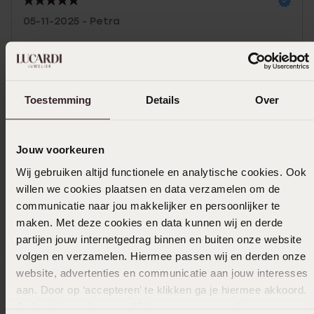
05-11-2025 - Petra
Leuke sieraden voor kleine meisjes
Toon meer
Toestemming
Details
Over
Jouw voorkeuren
In winkelmandje
Wij gebruiken altijd functionele en analytische cookies. Ook
willen we cookies plaatsen en data verzamelen om de
Ook leuk voor jou
communicatie naar jou makkelijker en persoonlijker te
maken. Met deze cookies en data kunnen wij en derde
partijen jouw internetgedrag binnen en buiten onze website
volgen en verzamelen. Hiermee passen wij en derden onze
website, advertenties en communicatie aan jouw interesses
aan. Door op ‘accepteren’ te klikken ga je hiermee akkoord.
Je kunt je voorkeuren altijd weer aanpassen. Lees er meer