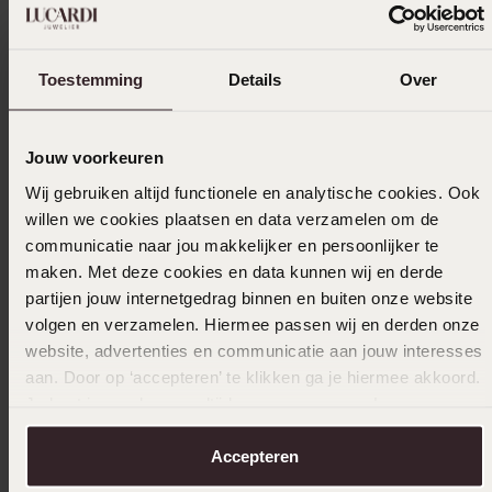
In winkelmandje
Toestemming
Details
Over
Ook leuk voor jou
Jouw voorkeuren
Wij gebruiken altijd functionele en analytische cookies. Ook
willen we cookies plaatsen en data verzamelen om de
communicatie naar jou makkelijker en persoonlijker te
maken. Met deze cookies en data kunnen wij en derde
partijen jouw internetgedrag binnen en buiten onze website
volgen en verzamelen. Hiermee passen wij en derden onze
website, advertenties en communicatie aan jouw interesses
aan. Door op ‘accepteren’ te klikken ga je hiermee akkoord.
Je kunt je voorkeuren altijd weer aanpassen. Lees er meer
over in ons
cookiebeleid
.
Accepteren