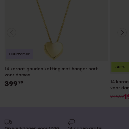
Duurzamer
-43%
14 karaat gouden ketting met hanger hart
voor dames
14 karaa
399
99
voor da
1
349.99
Op werkdagen voor 17.00
14 dagen gratis