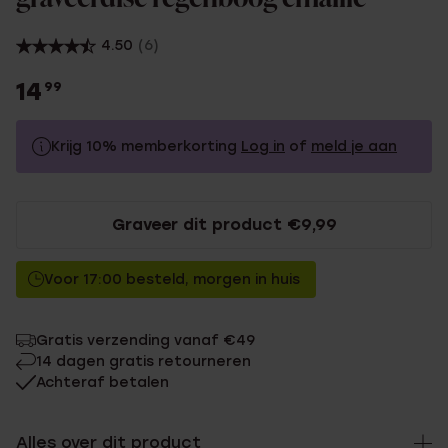
4.50
(6)
14
99
Krijg 10% memberkorting
Log in
of
meld je aan
14.99
Zonder memberkorting
Graveer dit product €9,99
13.49
Met memberkorting
Voor 17:00 besteld, morgen in huis
Gratis verzending vanaf €49
14 dagen gratis retourneren
Achteraf betalen
Alles over dit product