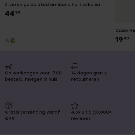
Zilveren goldplated armband hart zirkonia
44
99
Casio H
19
90
Op werkdagen voor 17.00
14 dagen gratis
besteld, morgen in huis
retourneren
Gratis verzending vanaf
4,59 uit 5 (55.000+
€49
reviews)