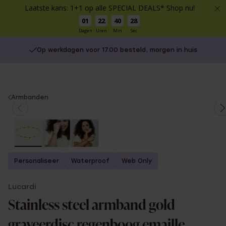
Laatste kans: 1+1 op alle SPECIAL DEALS* Shop nu!
01
22
40
27
Dagen
Uren
Min
Sec
Op werkdagen voor 17.00 besteld, morgen in huis
You
Armbanden
are
here:
Personaliseer
Waterproof
Web Only
Lucardi
Stainless steel armband gold
graveerdisc regenboog emaille