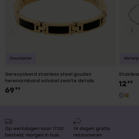
Duurzamer
Waterp
Gerecycleerd stainless steel gouden
Stainles
herenarmband schakel zwarte details
12
99
69
99
Op werkdagen voor 17.00
14 dagen gratis
besteld, morgen in huis
retourneren