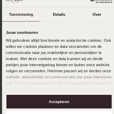
In winkelmandje
Toestemming
Details
Over
Ook leuk voor jou
Jouw voorkeuren
Wij gebruiken altijd functionele en analytische cookies. Ook
willen we cookies plaatsen en data verzamelen om de
communicatie naar jou makkelijker en persoonlijker te
maken. Met deze cookies en data kunnen wij en derde
partijen jouw internetgedrag binnen en buiten onze website
volgen en verzamelen. Hiermee passen wij en derden onze
website, advertenties en communicatie aan jouw interesses
aan. Door op ‘accepteren’ te klikken ga je hiermee akkoord.
Je kunt je voorkeuren altijd weer aanpassen. Lees er meer
over in ons
cookiebeleid
.
Accepteren