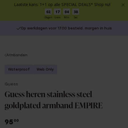
Laatste kans: 1+1 op alle SPECIAL DEALS* Shop nu!
02
17
04
38
Dagen
Uren
Min
Sec
Op werkdagen voor 17.00 besteld, morgen in huis
You
Armbanden
are
here:
Waterproof
Web Only
Guess
Guess heren stainless steel
goldplated armband EMPIRE
95
00