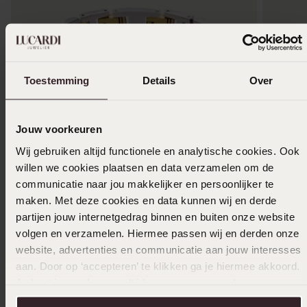
Toestemming
Details
Over
Jouw voorkeuren
Wij gebruiken altijd functionele en analytische cookies. Ook
willen we cookies plaatsen en data verzamelen om de
Waterproof
Persona
communicatie naar jou makkelijker en persoonlijker te
maken. Met deze cookies en data kunnen wij en derde
Guess heren stainless steel armband bicolor
Gerecycl
partijen jouw internetgedrag binnen en buiten onze website
EMPIRE
plaat zi
volgen en verzamelen. Hiermee passen wij en derden onze
85
59
00
99
website, advertenties en communicatie aan jouw interesses
aan. Door op ‘accepteren’ te klikken ga je hiermee akkoord.
Je kunt je voorkeuren altijd weer aanpassen. Lees er meer
over in ons
cookiebeleid
.
Anderen kochten ook