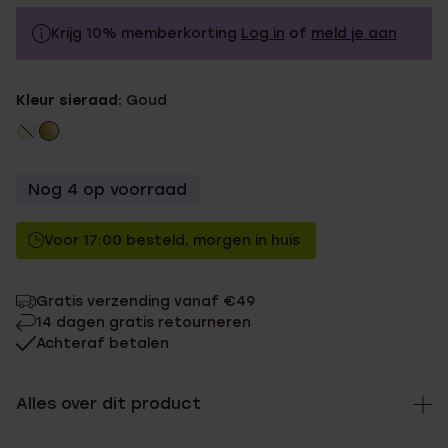
Krijg 10% memberkorting
Log in
of
meld je aan
95.0
Zonder memberkorting
Kleur sieraad:
Goud
85.5
Met memberkorting
Nog 4 op voorraad
Voor 17:00 besteld, morgen in huis
Gratis verzending vanaf €49
14 dagen gratis retourneren
Achteraf betalen
Alles over dit product