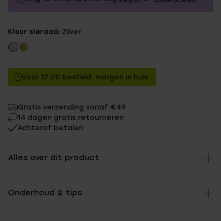
19.99
Zonder memberkorting
Kleur sieraad:
Zilver
17.99
Met memberkorting
Voor 17:00 besteld, morgen in huis
Gratis verzending vanaf €49
14 dagen gratis retourneren
Achteraf betalen
Alles over dit product
Onderhoud & tips