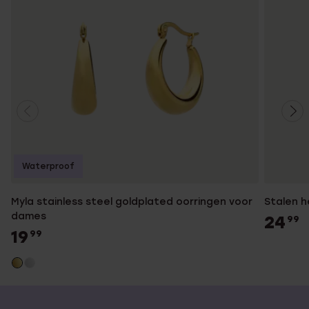
Waterproof
Myla stainless steel goldplated oorringen voor
Stalen h
dames
24
99
19
99