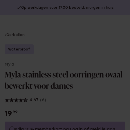
Op werkdagen voor 17.00 besteld, morgen in huis
You
Oorbellen
are
here:
Waterproof
Myla
Myla stainless steel oorringen ovaal
bewerkt voor dames
4.67
(6)
19
99
Krijg 10% memberkorting
Log in
of
meld je aan