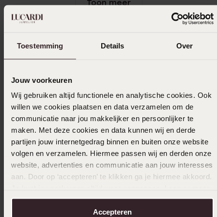
Toon meer
Toestemming
Details
Over
In winkelmandje
Ook leuk voor jou
Jouw voorkeuren
Wij gebruiken altijd functionele en analytische cookies. Ook
willen we cookies plaatsen en data verzamelen om de
communicatie naar jou makkelijker en persoonlijker te
maken. Met deze cookies en data kunnen wij en derde
partijen jouw internetgedrag binnen en buiten onze website
volgen en verzamelen. Hiermee passen wij en derden onze
website, advertenties en communicatie aan jouw interesses
aan. Door op ‘accepteren’ te klikken ga je hiermee akkoord.
Je kunt je voorkeuren altijd weer aanpassen. Lees er meer
over in ons
cookiebeleid
.
Accepteren