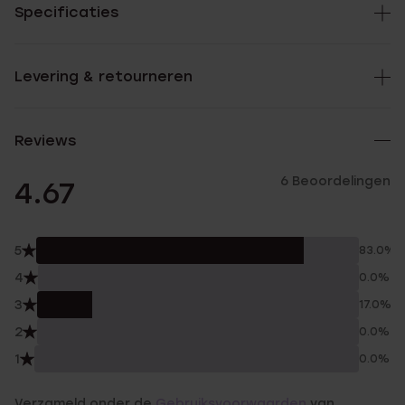
Specificaties
Levering & retourneren
Reviews
6 Beoordelingen
4.67
5
83.0%
4
0.0%
3
17.0%
2
0.0%
1
0.0%
Verzameld onder de
Gebruiksvoorwaarden
van