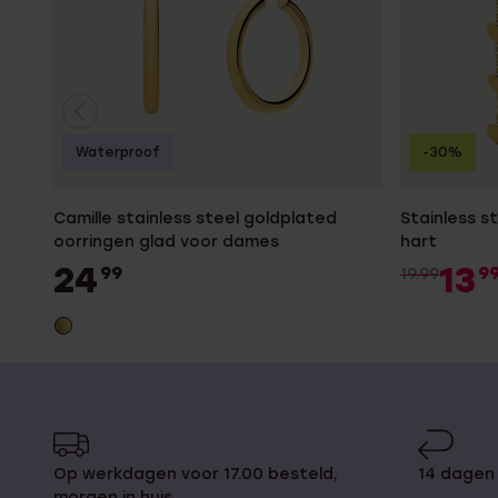
Waterproof
-30%
Camille stainless steel goldplated
Stainless s
oorringen glad voor dames
hart
24
13
99
9
19.99
Op werkdagen voor 17.00 besteld,
14 dagen 
morgen in huis