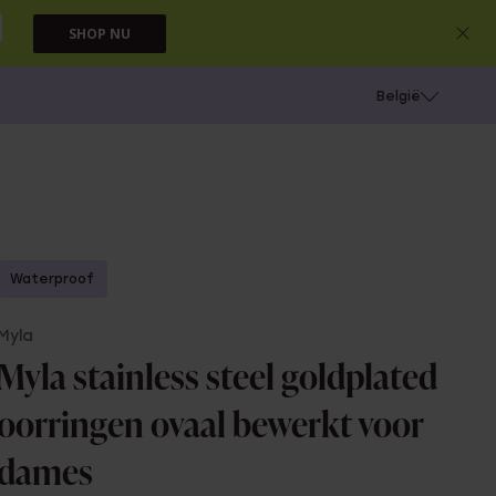
SHOP NU
e
Gaatjes schieten
België
Waterproof
Myla
Myla stainless steel goldplated
oorringen ovaal bewerkt voor
dames