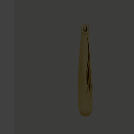
Gepersonaliseerde
Disney
juwelen
K3
Enkelbandjes
Accessoires