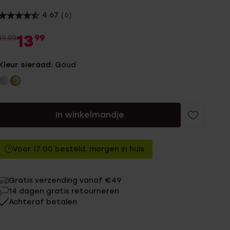
4.67
(6)
13
99
19.99
Kleur sieraad:
Goud
In winkelmandje
Voor 17:00 besteld, morgen in huis
Gratis verzending vanaf €49
14 dagen gratis retourneren
Achteraf betalen