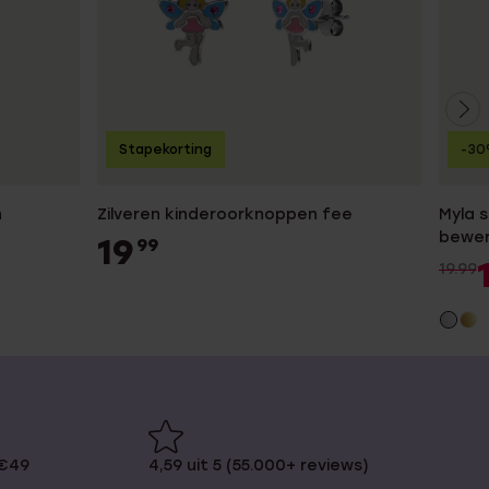
Stapekorting
-3
n
Zilveren kinderoorknoppen fee
Myla s
bewer
19
99
19.99
 €49
4,59 uit 5 (55.000+ reviews)