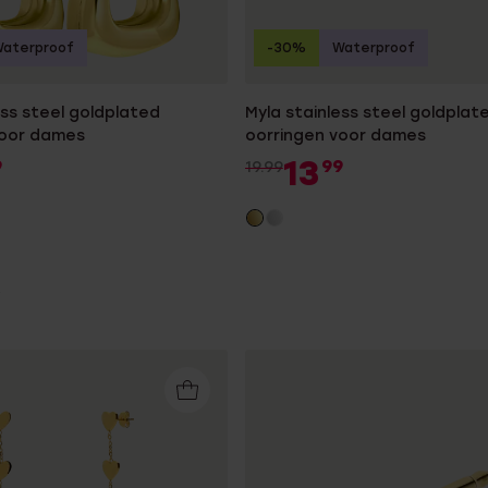
aterproof
-30%
Waterproof
ess steel goldplated
Myla stainless steel goldplat
voor dames
oorringen voor dames
13
9
99
19.99