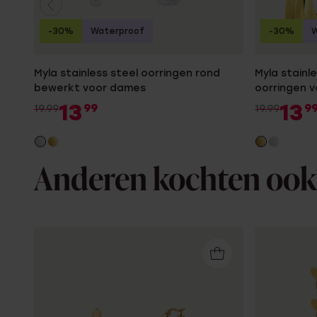
-30%
Waterproof
-30%
W
Myla stainless steel oorringen rond
Myla stainl
bewerkt voor dames
oorringen 
13
13
99
9
19.99
19.99
Anderen kochten ook