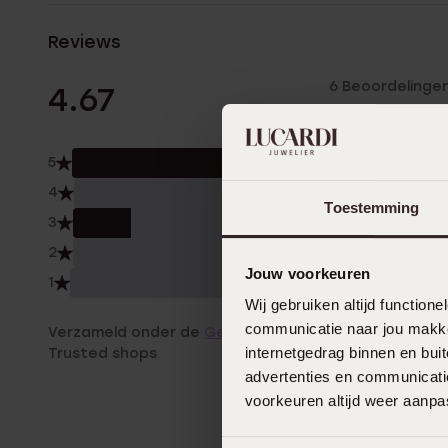
Reviews
6 Beoordelinge
4.67
5
83.
4
0.0
Toestemming
3
17.0
2
0.0
Jouw voorkeuren
1
0.0
Wij gebruiken altijd functio
communicatie naar jou makkel
Verzameld onder de
Gebruiksvoorwaarden
van
internetgedrag binnen en bu
Trusted shops
advertenties en communicatie
voorkeuren altijd weer aanp