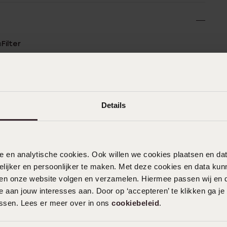
n
Filter
0%
18-07-2026 - Willie
%
Details
%
%
27-02-2026 - Vicia Martha
%
nele en analytische cookies. Ook willen we cookies plaatsen en 
ijker en persoonlijker te maken. Met deze cookies en data kunn
iten onze website volgen en verzamelen. Hiermee passen wij en 
 aan jouw interesses aan. Door op ‘accepteren’ te klikken ga je
02-11-2025 - Angelique W.
assen. Lees er meer over in ons
cookiebeleid
.
Mooi en simpel design. Precies wat ik
zocht en de sluiting is makkelijk.