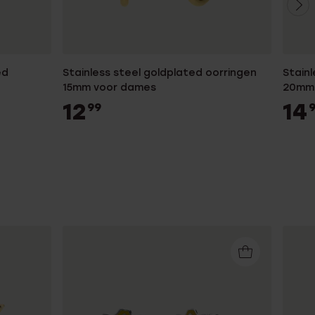
ed
Stainless steel goldplated oorringen
Stainl
15mm voor dames
20mm 
12
14
99