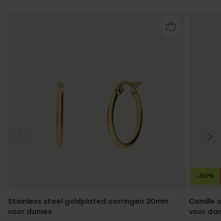
-50%
Stainless steel goldplated oorringen 20mm
Camille 
voor dames
voor da