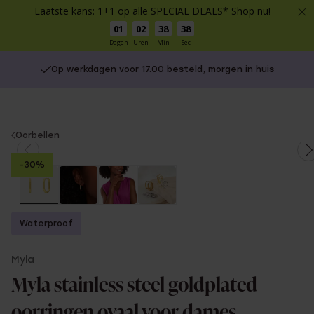
Laatste kans: 1+1 op alle SPECIAL DEALS* Shop nu!
01
02
38
38
Dagen
Uren
Min
Sec
Op werkdagen voor 17.00 besteld, morgen in huis
You
Oorbellen
are
-30%
here:
Waterproof
Myla
Myla stainless steel goldplated
oorringen ovaal voor dames