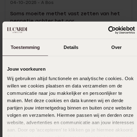
04-10-2025 - A Bos
Soms moeite methet vast zetten van het
pennetje achter het oor.
Toon meer
Toestemming
Details
Over
In winkelmandje
Jouw voorkeuren
Wij gebruiken altijd functionele en analytische cookies. Ook
Ook leuk voor jou
willen we cookies plaatsen en data verzamelen om de
communicatie naar jou makkelijker en persoonlijker te
maken. Met deze cookies en data kunnen wij en derde
partijen jouw internetgedrag binnen en buiten onze website
volgen en verzamelen. Hiermee passen wij en derden onze
website, advertenties en communicatie aan jouw interesses
aan. Door op ‘accepteren’ te klikken ga je hiermee akkoord.