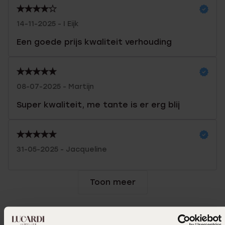
14-11-2025 - I Eijk
Een goede prijs kwaliteit verhouding
08-07-2025 - Martijn
Super kwaliteit, me tante is er erg blij
31-05-2025 - Jacqueline
Toon meer