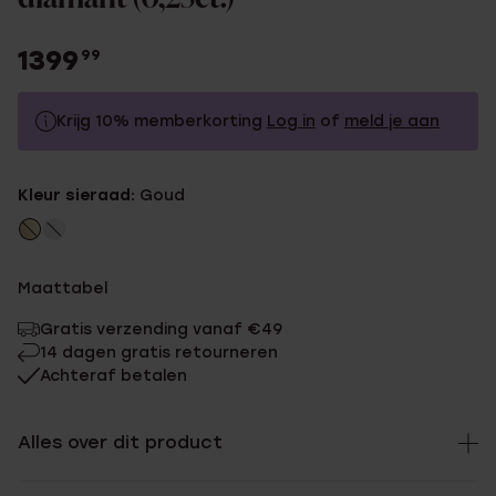
1399
99
Krijg 10% memberkorting
Log in
of
meld je aan
1399.99
Zonder memberkorting
Kleur sieraad:
Goud
1259.99
Met memberkorting
Maattabel
Gratis verzending vanaf €49
14 dagen gratis retourneren
Achteraf betalen
Alles over dit product