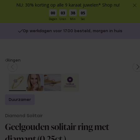
NU: 30% korting op alle 9 karaat juwelen* Shop nu!
00
03
38
05
Dagen
Uren
Min
Sec
Op werkdagen voor 17.00 besteld, morgen in huis
You
Ringen
are
here:
Duurzamer
Diamond Solitair
Geelgouden solitair ring met
diamant (0,25ct.)