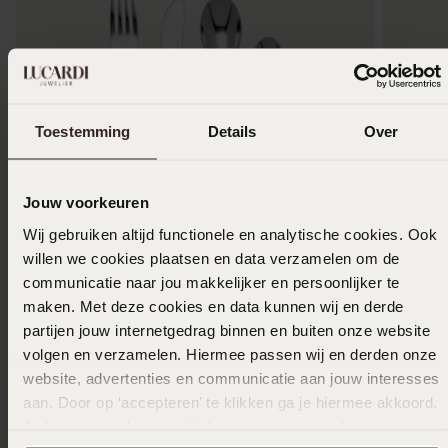
Toestemming
Details
Over
Jouw voorkeuren
Wij gebruiken altijd functionele en analytische cookies. Ook
Personaliseer
Nieuw
Persona
willen we cookies plaatsen en data verzamelen om de
communicatie naar jou makkelijker en persoonlijker te
Besteksetje huisdieren 4 delig
Gerecycl
maken. Met deze cookies en data kunnen wij en derde
hanger 
29
partijen jouw internetgedrag binnen en buiten onze website
95
39
99
volgen en verzamelen. Hiermee passen wij en derden onze
website, advertenties en communicatie aan jouw interesses
aan. Door op ‘accepteren’ te klikken ga je hiermee akkoord.
Anderen kochten ook
Je kunt je voorkeuren altijd weer aanpassen. Lees er meer