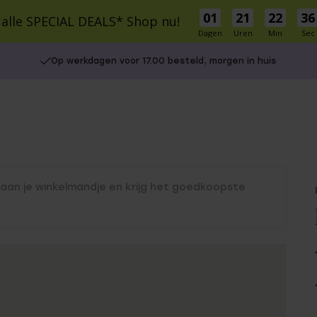
01
21
22
36
 alle SPECIAL DEALS* Shop nu!
Dagen
Uren
Min
Sec
cial Deals
Schitterprijzen
Nieuw
Bestsellers
Cadeaus
Inspirati
Op werkdagen voor 17.00 besteld, morgen in huis
S
MATERIAAL
MATERIAAL
r Own
9 karaat
9 Karaat
14 karaat goud
Zilver
Zilver
Stainless steel
e Oorbellen
le cadeausets
Charms
Stainless steel
 aan je winkelmandje en krijg het goedkoopste
Diamant
UITGELICHT
5-30
isch
30-50
Gaatjes schieten
50-75
Piercings
75+
Naam oorbellen
es