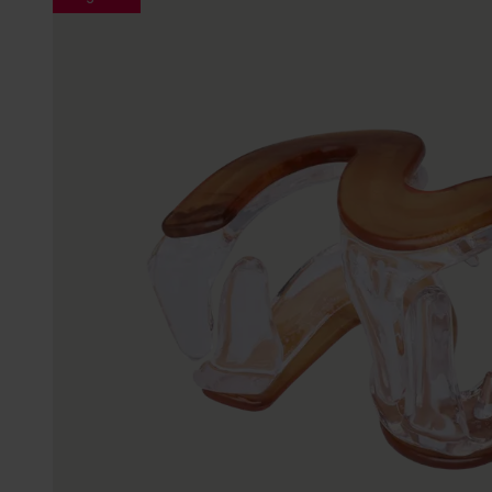
Gepersonaliseerde
Disney
juwelen
K3
Enkelbandjes
Accessoires