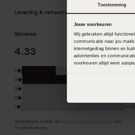
Toestemming
Levering & retourneren
Jouw voorkeuren
Reviews
Wij gebruiken altijd functio
communicatie naar jou makkel
3 Beoordelinge
internetgedrag binnen en bu
4.33
advertenties en communicatie
voorkeuren altijd weer aanp
5
33.
4
67.0
3
0.0
2
0.0
1
0.0
Verzameld onder de
Gebruiksvoorwaarden
van
Trusted shops