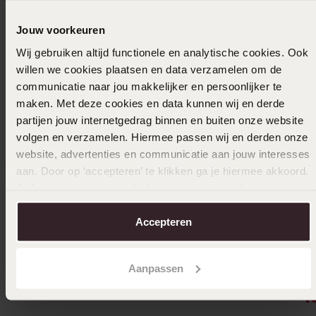
Jouw voorkeuren
Wij gebruiken altijd functionele en analytische cookies. Ook
willen we cookies plaatsen en data verzamelen om de
communicatie naar jou makkelijker en persoonlijker te
maken. Met deze cookies en data kunnen wij en derde
partijen jouw internetgedrag binnen en buiten onze website
volgen en verzamelen. Hiermee passen wij en derden onze
website, advertenties en communicatie aan jouw interesses
aan. Door op ‘accepteren’ te klikken ga je hiermee akkoord.
Je kunt je voorkeuren altijd weer aanpassen. Lees er meer
over in ons
cookiebeleid
.
Accepteren
-43%
Lucardi cadeauverpakking medium
14 Karaa
Aanpassen
stenen
2
49
1
279.99