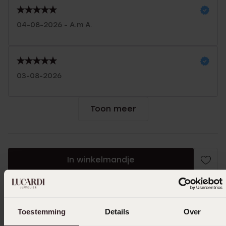
04-08-2026 - A.m A.
03-08-2026
Toon meer
In winkelmandje
Ook leuk voor jou
Toestemming
Details
Over