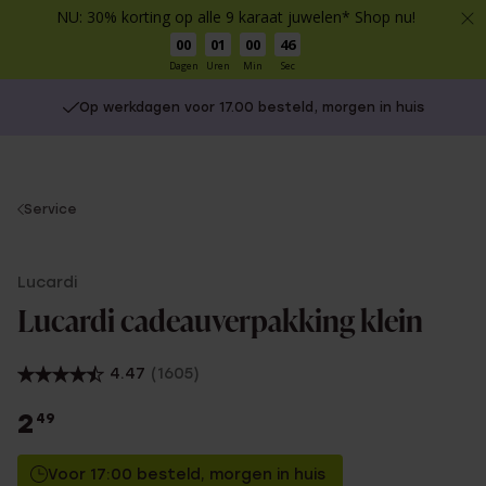
NU: 30% korting op alle 9 karaat juwelen* Shop nu!
00
01
00
46
Dagen
Uren
Min
Sec
Op werkdagen voor 17.00 besteld, morgen in huis
You
Service
are
here:
Lucardi
Lucardi cadeauverpakking klein
4.47
(1605)
2
49
Voor 17:00 besteld, morgen in huis