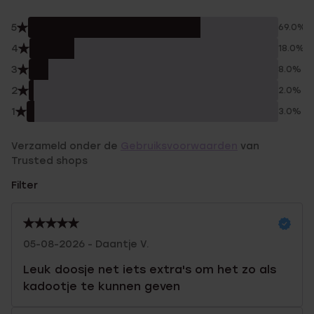
5
69.0%
4
18.0%
3
8.0%
2
2.0%
1
3.0%
Verzameld onder de
Gebruiksvoorwaarden
van
Trusted shops
Filter
05-08-2026 - Daantje V.
Leuk doosje net iets extra's om het zo als
kadootje te kunnen geven