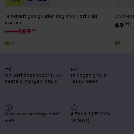
Bestseller
-43%
14 Karaat geelgouden ring met 3 zirkonia
Stainles
stenen
49
99
159
99
279.99
Op werkdagen voor 17.00
14 dagen gratis
besteld, morgen in huis
retourneren
Gratis verzending vanaf
4,59 uit 5 (55.000+
€49
reviews)