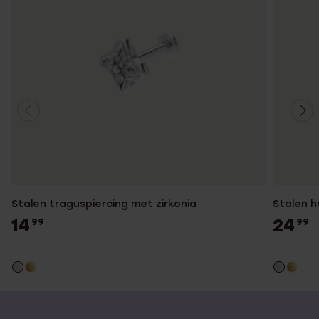
Stalen traguspiercing met zirkonia
Stalen h
14
24
99
99