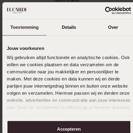
Toestemming
Details
Over
In winkelmandje
Ook leuk voor jou
Jouw voorkeuren
Wij gebruiken altijd functionele en analytische cookies. Ook
willen we cookies plaatsen en data verzamelen om de
communicatie naar jou makkelijker en persoonlijker te
maken. Met deze cookies en data kunnen wij en derde
partijen jouw internetgedrag binnen en buiten onze website
volgen en verzamelen. Hiermee passen wij en derden onze
website, advertenties en communicatie aan jouw interesses
aan. Door op ‘accepteren’ te klikken ga je hiermee akkoord.
Je kunt je voorkeuren altijd weer aanpassen. Lees er meer
over in ons
cookiebeleid
.
Accepteren