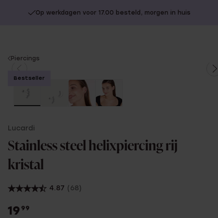
Op werkdagen voor 17.00 besteld, morgen in huis
You
Piercings
are
Bestseller
here:
Lucardi
Stainless steel helixpiercing rij
kristal
4.87
(68)
19
99