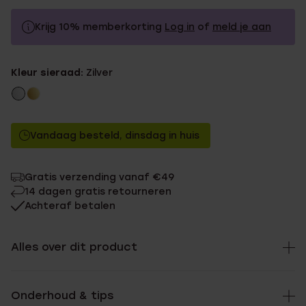
Krijg 10% memberkorting
Log in
of
meld je aan
19.99
Zonder memberkorting
Kleur sieraad:
Zilver
17.99
Met memberkorting
Vandaag besteld, dinsdag in huis
Gratis verzending vanaf €49
14 dagen gratis retourneren
Achteraf betalen
Alles over dit product
Onderhoud & tips