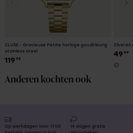
CLUSE - Gracieuse Petite horloge goudkleurig
Zilveren
stainless steel
49
99
119
95
Anderen kochten ook
Op werkdagen voor 17.00
14 dagen gratis
besteld, morgen in huis
retourneren