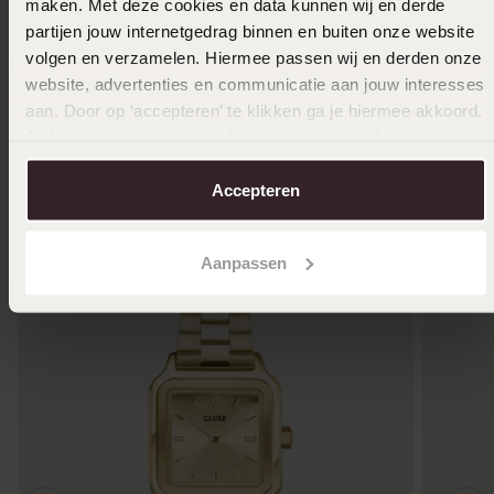
maken. Met deze cookies en data kunnen wij en derde
partijen jouw internetgedrag binnen en buiten onze website
Ik ga akkoord met de
voorwaarden
voor speciale
volgen en verzamelen. Hiermee passen wij en derden onze
bestellingen
website, advertenties en communicatie aan jouw interesses
Selecteer maat & bestel
aan. Door op ‘accepteren’ te klikken ga je hiermee akkoord.
Je kunt je voorkeuren altijd weer aanpassen. Lees er meer
over in ons
cookiebeleid
.
Ook leuk voor jou
Accepteren
Aanpassen