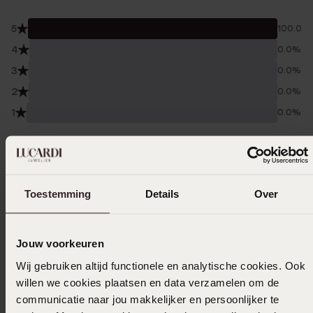
5
100.0%
4
0.0%
3
0.0%
2
0.0%
1
0.0%
Verzameld onder de
Gebruiksvoorwaarden
van
Trusted shops
Filter
Toestemming
Details
Over
Jouw voorkeuren
20-10-2023 - Natascha P.
Wij gebruiken altijd functionele en analytische cookies. Ook
Mooie ring zeer tevreden
willen we cookies plaatsen en data verzamelen om de
communicatie naar jou makkelijker en persoonlijker te