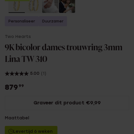
Personaliseer
Duurzamer
Two Hearts
9K bicolor dames trouwring 3mm
Lina TW 310
5.00
(1)
879
99
Graveer dit product €9,99
Maattabel
Levertijd 6 weken