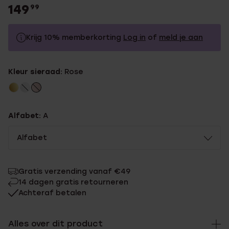
149
99
Krijg 10% memberkorting
Log in
of
meld je aan
149.99
Zonder memberkorting
Kleur sieraad:
Rose
134.99
Met memberkorting
Alfabet:
A
Alfabet
Gratis verzending vanaf €49
14 dagen gratis retourneren
Achteraf betalen
Alles over dit product