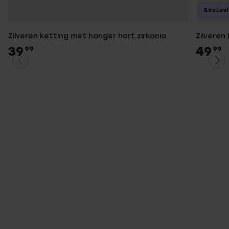
Bestsel
Zilveren ketting met hanger hart zirkonia
Zilveren
39
49
99
99