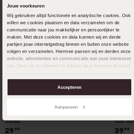
Jouw voorkeuren
Wij gebruiken altijd functionele en analytische cookies. Ook
willen we cookies plaatsen en data verzamelen om de
communicatie naar jou makkelijker en persoonlijker te
maken. Met deze cookies en data kunnen wij en derde
partijen jouw internetgedrag binnen en buiten onze website
volgen en verzamelen. Hiermee passen wij en derden onze
website, advertenties en communicatie aan jouw interesses
aan. Door op ‘accepteren’ te klikken ga je hiermee akkoord.
Je kunt je voorkeuren altijd weer aanpassen. Lees er meer
over in ons
cookiebeleid
.
Accepteren
Bestseller
Aanpassen
Zilveren ketting met gourmet schakel voor
Zilveren
dames
voor da
29
39
99
99